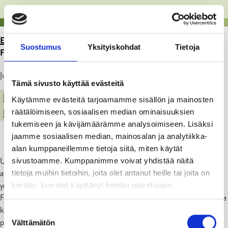
ETUSIVU
>
ARTIKKELIT
>
LIIKENNEJÄRJESTELYITÄ
Suostumus
Yksityiskohdat
Tietoja
FOKUKSEN TYÖMAAN YMPÄRISTÖSSÄ KARJAALLA
Julkaistu: 29.04.21
Tämä sivusto käyttää evästeitä
LIIKENNE JA VENEILY
Käytämme evästeitä tarjoamamme sisällön ja mainosten
räätälöimiseen, sosiaalisen median ominaisuuksien
KADUT, PUISTOT JA YLEISET ALUEET
tukemiseen ja kävijämäärämme analysoimiseen. Lisäksi
jaamme sosiaalisen median, mainosalan ja analytiikka-
alan kumppaneillemme tietoja siitä, miten käytät
sivustoamme. Kumppanimme voivat yhdistää näitä
Uuden Fokuksen rakennustyömaa etenee. Työ tulee kesäkuukausien
tietoja muihin tietoihin, joita olet antanut heille tai joita on
aikana vaikuttamaan liikennejärjestelyihin Keskuskadulla ja
kerätty, kun olet käyttänyt heidän palvelujaan.
ympäristössä. Täyttötyöt Fokuksen sokkelin ympärillä vaatii
Forsströminkadun (Fokuksen ja Latvalan välinen katualue) sulkemista
kahdessa vaiheessa siten, että liikennettä ohjataan Latvalalle
Suostumuksen
pohjoisen kautta, kun eteläpääty on suljettuna, ja päinvastoin.
Välttämätön
valinta