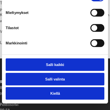
Tilapäiset liikennejärjestelyt siis viikoilla 19-20 ja kestävät noin 3
päivää. Elementtinostot ovat seuraava työvaihe joka vaatii
Mieltymykset
Keskuskadun toisen kaistan sulkemista, tämä työ on edessä kesäkuun
alussa ja kestää 1-2 päivää.
Tilastot
Valitamme työstä aiheutuvaa häiriötä.
LU Rakennus Oy, Viktor Strandberg, tel 045-8064050.
Markkinointi
Salli kaikki
Salli valinta
RAASEPORIN KAUPUNKI
Raaseporintie 37
Kiellä
10650 Tammisaari
Postiosoite: