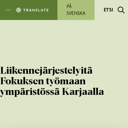
Siirry pääsisältöön
PÅ
ETSI
SVENSKA
Liikennejärjestelyitä
Fokuksen työmaan
ympäristössä Karjaalla