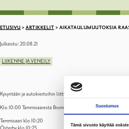
ETUSIVU
>
ARTIKKELIT
>
AIKATAULUMUUTOKSIA RAASE
Julkaistu: 20.08.21
LIIKENNE JA VENEILY
Kysyntään ja autokiertoihin liittyvistä syistä johtuen, alkaen m
Suostumus
Klo 10:00 Tammisaaresta Bromarviin lähtevä vuoro lähtee
20 
Tammisaari klo 10:20
Tämä sivusto käyttää eväste
Österby klo 10:25