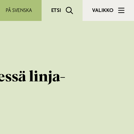
PÅ SVENSKA
ETSI
VALIKKO
ssä linja-