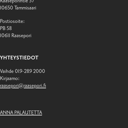
Raaseporintie 37
10650 Tammisaari
Postiosoite:
PB 58
10611 Raasepori
YHTEYSTIEDOT
Vaihde 019-289 2000
Kirjaamo:
raasepori@raasepori.fi
ANNA PALAUTETTA