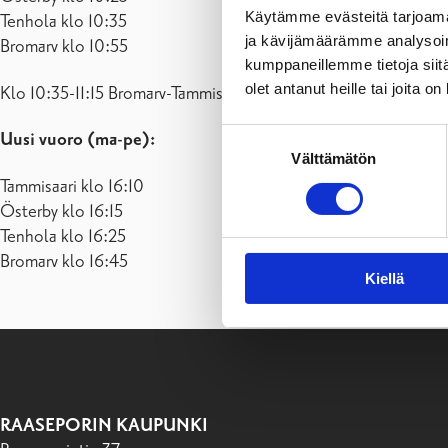
Käytämme evästeitä tarjoama
Tenhola klo 10:35
ja kävijämäärämme analysoim
Bromarv klo 10:55
kumppaneillemme tietoja siitä
olet antanut heille tai joita o
Klo 10:35-11:15 Bromarv-Tammisaari vuoro
lakkautetetaan eli e
Suostumuksen
Uusi vuoro (ma-pe):
Välttämätön
valinta
Tammisaari klo 16:10
Österby klo 16:15
Tenhola klo 16:25
Bromarv klo 16:45
Kiellä
RAASEPORIN KAUPUNKI