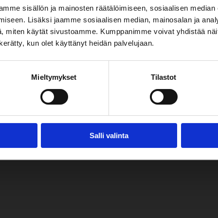
mme sisällön ja mainosten räätälöimiseen, sosiaalisen median
iseen. Lisäksi jaamme sosiaalisen median, mainosalan ja analy
, miten käytät sivustoamme. Kumppanimme voivat yhdistää näitä t
n kerätty, kun olet käyttänyt heidän palvelujaan.
i kulje enää
.
Mieltymykset
Tilastot
Salli valinta