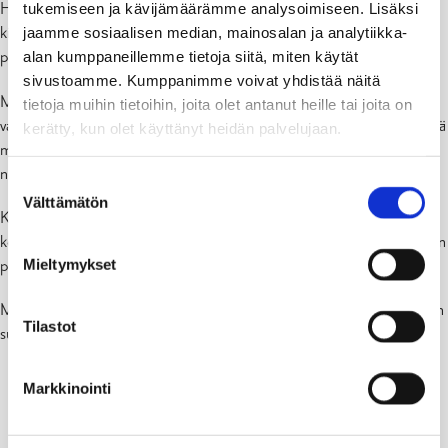
tukemiseen ja kävijämäärämme analysoimiseen. Lisäksi
Hanke toteutetaan moduulirakentamisena, mikä on päätös, johon
jaamme sosiaalisen median, mainosalan ja analytiikka-
kiinteistö- ja investointiosaston päällikkö
Anna Friberg
sekä
alan kumppaneillemme tietoja siitä, miten käytät
projektipäällikkö
Marcus Julin
ovat tyytyväisiä.
sivustoamme. Kumppanimme voivat yhdistää näitä
Moduulirakentaminen tarkoittaa, että koko päiväkoti rakennetaan
tietoja muihin tietoihin, joita olet antanut heille tai joita on
valmiiksi talotehtaassa kuivissa ja kontrolloiduissa olosuhteissa. Tämä
kerätty, kun olet käyttänyt heidän palvelujaan.
menetelmä vähentää kosteuden ja sään aiheuttamia riskejä sekä
nopeuttaa ja tehostaa rakennusprosessia.
Suostumuksen
Välttämätön
valinta
Koska suurin osa työstä tehdään tehtaalla, ympäröivälle
koulumiljöölle aiheutuvat häiriöt ovat huomattavasti pienemmät kuin
perinteisessä rakentamisessa.
Mieltymykset
Moduulien asennus tapahtuu keväällä 2026, ja uuden päiväkodin on
Tilastot
suunniteltu valmistuvan vuoden 2026 loppuun mennessä.
Markkinointi