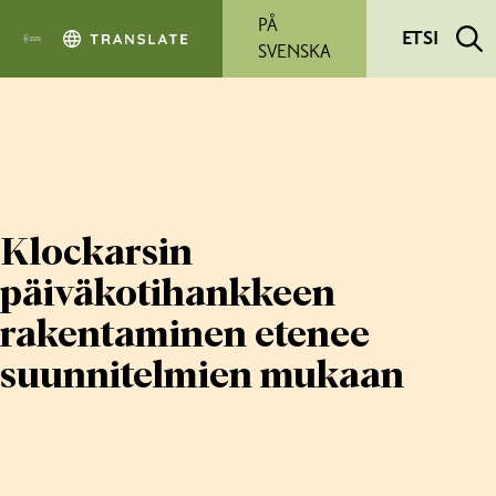
Siirry pääsisältöön
PÅ
ETSI
SVENSKA
Klockarsin
päiväkotihankkeen
rakentaminen etenee
suunnitelmien mukaan