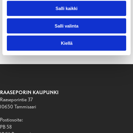
Salli kaikki
Salli valinta
Kiellä
RAASEPORIN KAUPUNKI
Raaseporintie 37
10650 Tammisaari
Postiosoite:
PB 58