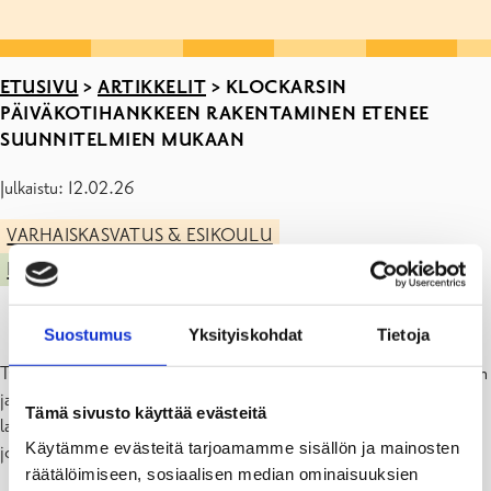
ETUSIVU
>
ARTIKKELIT
>
KLOCKARSIN
PÄIVÄKOTIHANKKEEN RAKENTAMINEN ETENEE
SUUNNITELMIEN MUKAAN
Julkaistu: 12.02.26
VARHAISKASVATUS & ESIKOULU
KIINTEISTÖT JA INVESTOINNIT
Suostumus
Yksityiskohdat
Tietoja
Työ Klockarsin uuden päiväkodin parissa etenee vahvistetun budjetin
ja aikataulun mukaisesti. Rakennus on suunniteltu kahdeksalle
Tämä sivusto käyttää evästeitä
lapsiryhmälle, ja käyttäjät ovat olleet tiiviisti mukana suunnittelussa,
Käytämme evästeitä tarjoamamme sisällön ja mainosten
jotta tilat tukisivat toimintaa mahdollisimman hyvin.
räätälöimiseen, sosiaalisen median ominaisuuksien