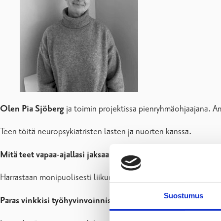
Olen Pia Sjöberg
ja toimin projektissa pienryhmäohjaajana. Am
Teen töitä neuropsykiatristen lasten ja nuorten kanssa.
Mitä teet vapaa-ajallasi jaksaaksesi paremmin?
Harrastaan monipuolisesti liikuntaa, ulkoilua koiran kanssa ja 
Suostumus
Paras vinkkisi työhyvinvoinnista?