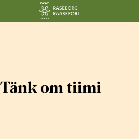
Siirry pääsisältöön
Tänk om tiimi