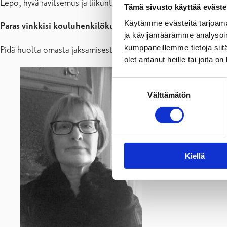
Lepo, hyvä ravitsemus ja liikunta . Kahvitauot kollegoiden kans
Tämä sivusto käyttää eväste
Käytämme evästeitä tarjoama
Paras vinkkisi kouluhenkilökunnalle?
ja kävijämäärämme analysoim
kumppaneillemme tietoja siitä
Pidä huolta omasta jaksamisestasi. Anna aikaa luottamuksellis
olet antanut heille tai joita o
Suostumuksen
Välttämätön
valinta
Kiellä