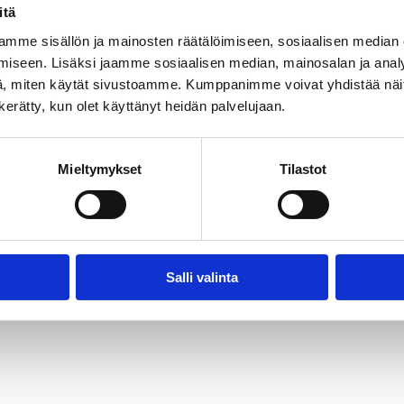
sa.
itä
mme sisällön ja mainosten räätälöimiseen, sosiaalisen median
iseen. Lisäksi jaamme sosiaalisen median, mainosalan ja analy
, miten käytät sivustoamme. Kumppanimme voivat yhdistää näitä t
en suhteen luomiselle.
n kerätty, kun olet käyttänyt heidän palvelujaan.
Mieltymykset
Tilastot
Salli valinta