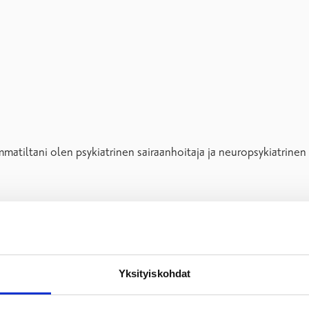
matiltani olen psykiatrinen sairaanhoitaja ja neuropsykiatrinen
mökkeilyä. Vietän aikaa perheen ja ystävien kanssa.
Yksityiskohdat