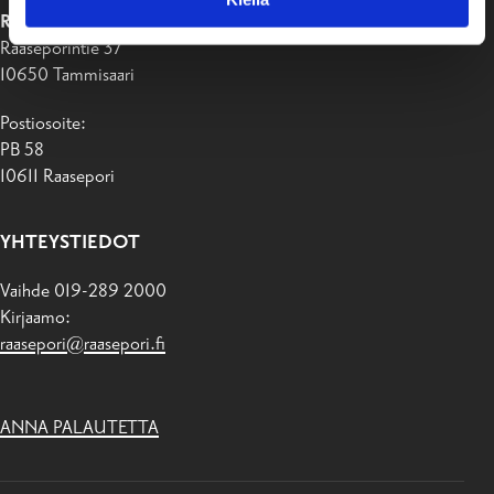
RAASEPORIN KAUPUNKI
Raaseporintie 37
10650 Tammisaari
Postiosoite:
PB 58
10611 Raasepori
YHTEYSTIEDOT
Vaihde 019-289 2000
Kirjaamo:
raasepori@raasepori.fi
ANNA PALAUTETTA