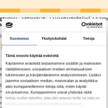
ETUSIVU
>
ARTIKKELIT
>
LAUANTAITYÖPÄIVÄ 4.9.2021
MOK
Julkaistu: 26.08.21
Suostumus
Yksityiskohdat
Tietoja
KIILAN KOULU
Tämä sivusto käyttää evästeitä
Käytämme evästeitä tarjoamamme sisällön ja mainosten
Kiilan koulussa on lauantaina 4.9.2021 koulupäivä.
räätälöimiseen, sosiaalisen median ominaisuuksien
Koulupäivän pituus on kaikilla klo 9-13.
tukemiseen ja kävijämäärämme analysoimiseen. Lisäksi
jaamme sosiaalisen median, mainosalan ja analytiikka-
Eri luokka-asteilla luokissa on monenlaista toimintaa liittyen
alan kumppaneillemme tietoja siitä, miten käytät
monialaisiin oppimiskokonaisuuksiin (MOK). Monialaisissa
sivustoamme. Kumppanimme voivat yhdistää näitä
oppimiskokonaisuuksissa tarkastellaan oppiainerajat ylittäen
tietoja muihin tietoihin, joita olet antanut heille tai joita on
todellisen maailman ilmiöitä tai teemoja kokonaisuuksina.
kerätty, kun olet käyttänyt heidän palvelujaan.