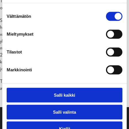
Toiminnan tapa luokissa voi vaihdella oppilaiden tarpeista ja
opetuksen tavoitteista riippuen.
Suostumuksen
Välttämätön
valinta
Syyslauantait ovat olleet Kiilan koulun perinteinen päivä tavata
huoltajia avoimien ovien tai markkinoiden merkeissä. Emme
valitettavasti voi tänäkään vuonna järjestää Kiilan koulu ja koti
Mieltymykset
yhdistyksen markkina- ja kahvilatoimintaa. Syyskuu on ollut valintana
myös siksi, että valtakunnallista Kodin ja Koulun Päivää vietetään
Tilastot
24.9.2021. Kiilan koululle on tärkeää aktiivisesti vaalia kodin ja
koulun välistä hyvää yhteistyötä ja yhteisöllistä toimintakulttuuria,
joka huomioi kaikki oppilaat sekä heidän perheensä.
Markkinointi
Toiveissa onkin, että olosuhteiden muututtua voidaan järjestää
avoimet ovet koululle.
Salli kaikki
Salli valinta
Kiellä