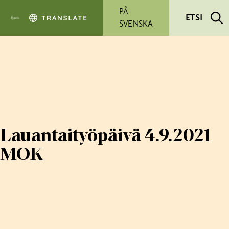
Siirry pääsisältöön
PÅ
ETSI
SVENSKA
Lauantaityöpäivä 4.9.2021
MOK