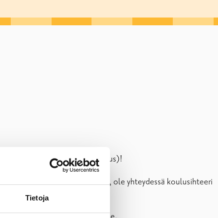
ie 62, A-talo, vihreä kivirakennus)!
t salasanan Wilmaan jo aiemmin, ole yhteydessä koulusihteeri
Tietoja
ukaisesti. Ota mukaasi tietokone.