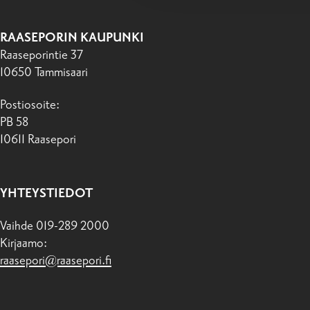
RAASEPORIN KAUPUNKI
Raaseporintie 37
10650 Tammisaari
Postiosoite:
PB 58
10611 Raasepori
YHTEYSTIEDOT
Vaihde 019-289 2000
Kirjaamo:
raasepori@raasepori.fi