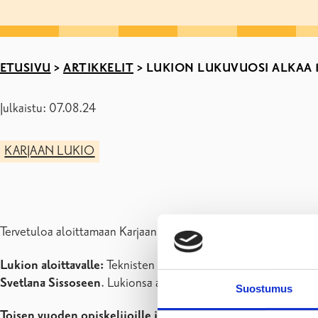
ETUSIVU
>
ARTIKKELIT
>
LUKION LUKUVUOSI ALKAA 1
Julkaistu: 07.08.24
KARJAAN LUKIO
Tervetuloa aloittamaan Karjaan lukion lukuvuotta
tiistaina 13
Lukion aloittavalle:
Teknisten ongelmien vuoksi saat Wilma-tu
Svetlana Sissoseen
. Lukionsa aloittavat opiskelijat saavat ti
Suostumus
Toisen vuoden opiskelijoille ja abeille:
Aamupäivä on ryhmäno