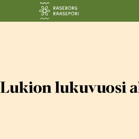
Siirry pääsisältöön
Lukion lukuvuosi a