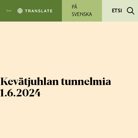
Siirry pääsisältöön
PÅ
ETSI
SVENSKA
Kevätjuhlan tunnelmia
1.6.2024