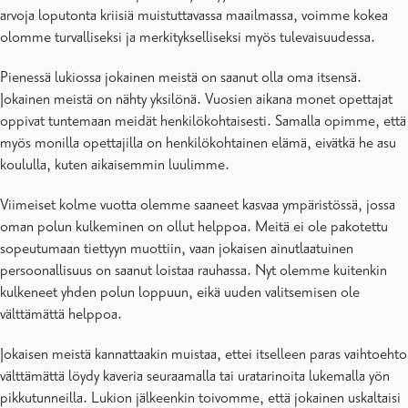
arvoja loputonta kriisiä muistuttavassa maailmassa, voimme kokea
olomme turvalliseksi ja merkitykselliseksi myös tulevaisuudessa.
Pienessä lukiossa jokainen meistä on saanut olla oma itsensä.
Jokainen meistä on nähty yksilönä. Vuosien aikana monet opettajat
oppivat tuntemaan meidät henkilökohtaisesti. Samalla opimme, että
myös monilla opettajilla on henkilökohtainen elämä, eivätkä he asu
koululla, kuten aikaisemmin luulimme.
Viimeiset kolme vuotta olemme saaneet kasvaa ympäristössä, jossa
oman polun kulkeminen on ollut helppoa. Meitä ei ole pakotettu
sopeutumaan tiettyyn muottiin, vaan jokaisen ainutlaatuinen
persoonallisuus on saanut loistaa rauhassa. Nyt olemme kuitenkin
kulkeneet yhden polun loppuun, eikä uuden valitsemisen ole
välttämättä helppoa.
Jokaisen meistä kannattaakin muistaa, ettei itselleen paras vaihtoehto
välttämättä löydy kaveria seuraamalla tai uratarinoita lukemalla yön
pikkutunneilla. Lukion jälkeenkin toivomme, että jokainen uskaltaisi