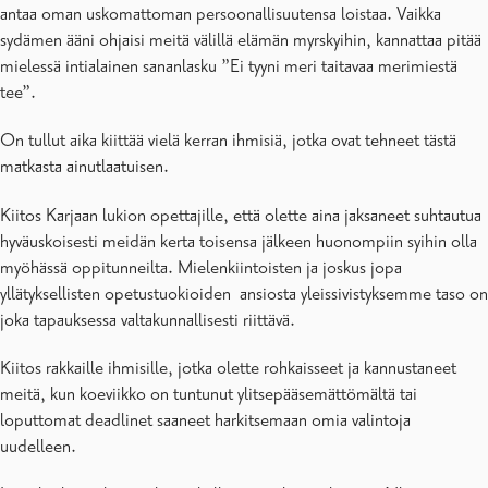
antaa oman uskomattoman persoonallisuutensa loistaa. Vaikka
sydämen ääni ohjaisi meitä välillä elämän myrskyihin, kannattaa pitää
mielessä intialainen sananlasku ”Ei tyyni meri taitavaa merimiestä
tee”.
On tullut aika kiittää vielä kerran ihmisiä, jotka ovat tehneet tästä
matkasta ainutlaatuisen.
Kiitos Karjaan lukion opettajille, että olette aina jaksaneet suhtautua
hyväuskoisesti meidän kerta toisensa jälkeen huonompiin syihin olla
myöhässä oppitunneilta. Mielenkiintoisten ja joskus jopa
yllätyksellisten opetustuokioiden ansiosta yleissivistyksemme taso on
joka tapauksessa valtakunnallisesti riittävä.
Kiitos rakkaille ihmisille, jotka olette rohkaisseet ja kannustaneet
meitä, kun koeviikko on tuntunut ylitsepääsemättömältä tai
loputtomat deadlinet saaneet harkitsemaan omia valintoja
uudelleen.