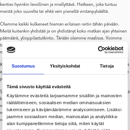
kenties hyvinkin levollinen ja miellyttävä. Hetkeen, joka tuntuu
meistä joko suurelta tai ehkä vain pieneltä virstanpylväältä.
Olemme kaikki kulkeneet hieman erilaisen reitin tähän päivään.
Meitä kuitenkin yhdistää ja on yhdistänyt koko matkan ajan yhteinen
päämäärä, ylioppilastutkinto. Tänään olemme maalissa. Voimme
taputtaa toisiamme olalle ja olla kiitollisia siitä, että kaverikin pääsi
maaliin.
Kuin huomaamatta koulutyön parissa vietetyt myöhäiset illat, aikaiset
Suostumus
Yksityiskohdat
Tietoja
aamut ja pitkät päivät ovat konkretisoituneet. Merkkinä siitä saamme
pukea valkolakin ja pidellä käsissämme ylioppilastodistusta.
Tämä sivusto käyttää evästeitä
Siitä huolimatta, että olemme kulkeneet omaa reittiä maaliin, meistä
Käytämme evästeitä tarjoamamme sisällön ja mainosten
kukaan ei ole tehnyt sitä yksin. Iso osa kunniasta kuuluu ihmisille
räätälöimiseen, sosiaalisen median ominaisuuksien
meidän ympärillä. Ihmisille, jotka ovat jaksaneet tsempata meitä
tukemiseen ja kävijämäärämme analysoimiseen. Lisäksi
matkan varrella. Ihmisille, jotka ovat näyttäneet kompassia, kun
jaamme sosiaalisen median, mainosalan ja analytiikka-
omamme on ollut hukassa.
alan kumppaneillemme tietoja siitä, miten käytät