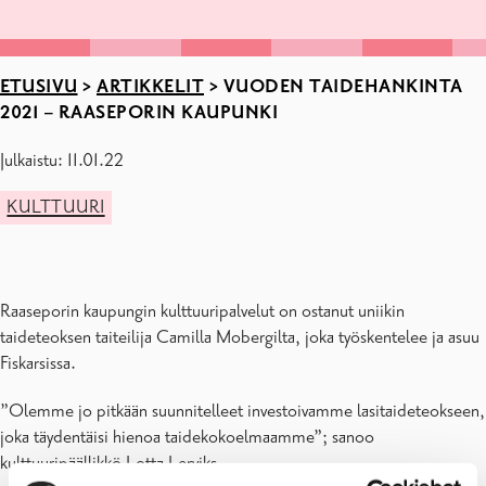
ETUSIVU
>
ARTIKKELIT
>
VUODEN TAIDEHANKINTA
2021 – RAASEPORIN KAUPUNKI
Julkaistu: 11.01.22
KULTTUURI
Raaseporin kaupungin kulttuuripalvelut on ostanut uniikin
taideteoksen taiteilija Camilla Mobergilta, joka työskentelee ja asuu
Fiskarsissa.
”Olemme jo pitkään suunnitelleet investoivamme lasitaideteokseen,
joka täydentäisi hienoa taidekokoelmaamme”; sanoo
kulttuuripäällikkö Lotta Lerviks