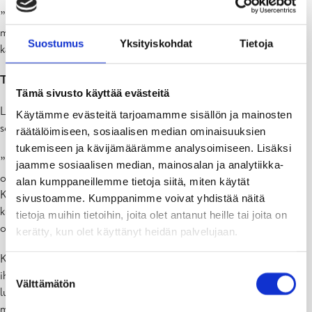
”Uusi kulttuuritalo avataan syksyllä ja DoReMi sopii erinomaisesti
musiikkiopiston tiloihin ja inspiroi siellä oppilaita, opettajia sekä
Suostumus
Yksityiskohdat
Tietoja
kaikkia muita kävijöitä; kertoo kulttuurisuunnittelija Sirpa Huusko.
Taiteilija Camilla Moberg
Tämä sivusto käyttää evästeitä
Lasiveistokseni käsittelevät ihmisen ja luonnon yhteenkuuluvuutta
Käytämme evästeitä tarjoamamme sisällön ja mainosten
sekä elämän haurautta.
räätälöimiseen, sosiaalisen median ominaisuuksien
tukemiseen ja kävijämäärämme analysoimiseen. Lisäksi
”Kautta aikojen ihmisten tekemät luonnonkivimuodostelmat ovat
jaamme sosiaalisen median, mainosalan ja analytiikka-
olleet merkityksellisiä ja eri kulttuureissa viestittäneet eri asioita.
alan kumppaneillemme tietoja siitä, miten käytät
Kivipinoja löytyy luonnosta ympäri maailmaa merkitsemään
sivustoamme. Kumppanimme voivat yhdistää näitä
kulkureittejä, näyttämään tietä muille – jättämään hiljaisen viestin
tietoja muihin tietoihin, joita olet antanut heille tai joita on
ohikulkijalle.
kerätty, kun olet käyttänyt heidän palvelujaan.
Kivimuodostelma symboloi minulle yhteisöllisyyttä ja inhimillisyyttä,
Suostumuksen
ihmisen ja luonnon yhteenkuuluvuutta. DoReMi on syntynyt
Välttämätön
valinta
luonnonkivien ja kivimuodostelmien inspiroimana. Siinä on myös
muistumia linnuista ja hyönteisistä, joiden huikeita värejä ja kuvioita