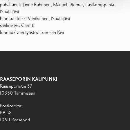
puhaltanut: Janne Rahunen, Manuel Diemer, Lasikomppania,
Nuutajärvi
hionta: Heikki Viinikainen, Nuutajärvi
sähköistys: Cariitti
luonnokivien työstö: Loimaan Kivi
RAASEPORIN KAUPUNKI
Raaseporintie 37
10650 Tammisaari
Postiosoite:
PB 58
10611 Raasepori