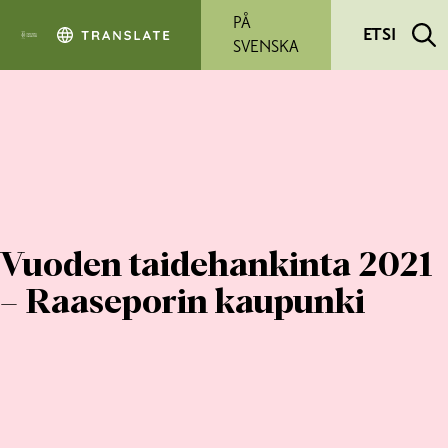
Siirry pääsisältöön
PÅ
ETSI
SVENSKA
Vuoden taidehankinta 2021
– Raaseporin kaupunki