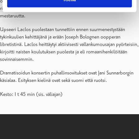
oopperoiden aariat, ensemblet ja orkesterinumerot ovat
riemastuttavia klassismin aarteita: tehojen ja karaktäärien
mestaruutta.
Upseeri Laclos puolestaan tunnettiin ennen suurmenestystään
tykinkuulien kehittäjänä ja erään Joseph Bolognen oopperan
libretistinä. Laclos heittäytyi aktiivisesti vallankumousajan pyörteisiin,
kirjoitti naisten koulutuksen puolesta ja eli romaanihenkilöitään
sovinnaisemmin.
Dramatisoidun konsertin puhallinsovitukset ovat Jani Sunnarborgin
käsialaa. Esityksen kielinä ovat sekä suomi että ruotsi.
Kesto: 1 t 45 min (sis. väliajan)