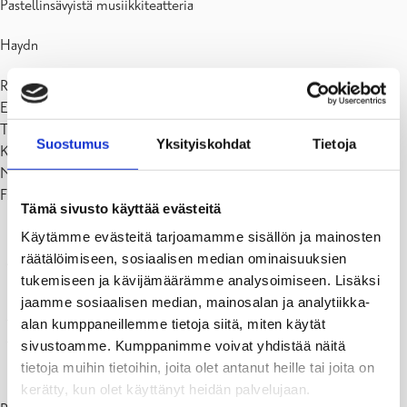
Pastellinsävyistä musiikkiteatteria
Haydn
Riikka Sirén, sopraano
Essi Luttinen, mezzosopraano
Tuomas Miettola, tenori
Suostumus
Yksityiskohdat
Tietoja
Kristian Lindroos, baritoni
Niklas Häggblom, näyttelijä
FiBO Players:
Tämä sivusto käyttää evästeitä
Pauliina Fred, traverso
Käytämme evästeitä tarjoamamme sisällön ja mainosten
Rodrigo Gutiérrez, oboe
räätälöimiseen, sosiaalisen median ominaisuuksien
Alf Hörberg, klarinetti
tukemiseen ja kävijämäärämme analysoimiseen. Lisäksi
Markus Kaarto, klarinetti
jaamme sosiaalisen median, mainosalan ja analytiikka-
Jani Sunnarborg, fagotti
alan kumppaneillemme tietoja siitä, miten käytät
Thomas Quinquenel, fagotti
sivustoamme. Kumppanimme voivat yhdistää näitä
Tommi Hyytinen, luonnontorvi
tietoja muihin tietoihin, joita olet antanut heille tai joita on
Miska Miettunen, luonnontorvi
kerätty, kun olet käyttänyt heidän palvelujaan.