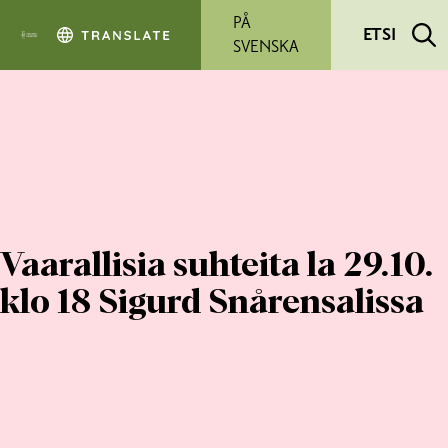
Siirry pääsisältöön
PÅ
ETSI
SVENSKA
Vaarallisia suhteita la 29.10.
klo 18 Sigurd Snårensalissa