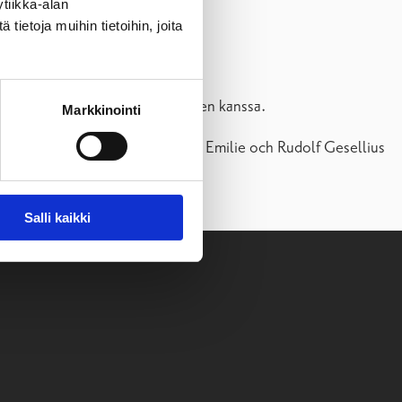
tiikka-alan
ietoja muihin tietoihin, joita
n konserttien kannatusyhdistyksen kanssa.
Markkinointi
, William Thurings stiftelse ja Emilie och Rudolf Gesellius
Salli kaikki