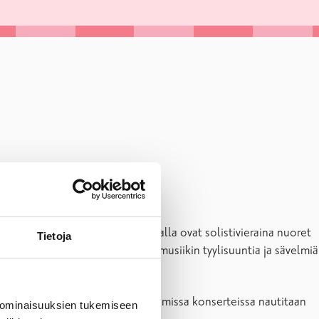
n
huippumuusikoiden lisäksi lavalla ovat solistivieraina nuoret
Tietoja
nsemble
yhdistävät rohkeasti eri musiikin tyylisuuntia ja sävelmiä
an
Jan Söderblomin
suunnittelemissa konserteissa nautitaan
 ominaisuuksien tukemiseen