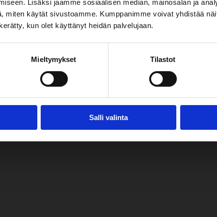
mmisaaressa.
iseen. Lisäksi jaamme sosiaalisen median, mainosalan ja analy
, miten käytät sivustoamme. Kumppanimme voivat yhdistää näitä t
n kerätty, kun olet käyttänyt heidän palvelujaan.
nnchamber.fi)
ä Raaseporin kaupungin, Tammisaaren seurakunnan ja Tammisaare
Mieltymykset
Tilastot
eporin kaupunki. Yhteistyössä myös Veho, Svenska kulturfonden
Salli valinta