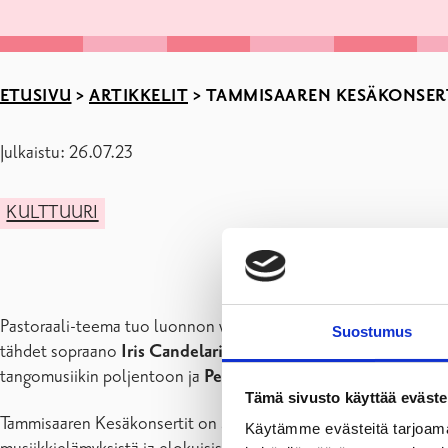
ETUSIVU
>
ARTIKKELIT
>
TAMMISAAREN KESÄKONSERTI
Julkaistu: 26.07.23
KULTTUURI
Pastoraali-teema tuo luonnon vehreyden ja loppukesän idyllin
Suostumus
tähdet sopraano
Iris Candelaria
ja viulisti
Tami Pohjola
. Kuni
tangomusiikin poljentoon ja
Pentti Hildén
yhtyeineen esittää 
Tämä sivusto käyttää eväste
Tammisaaren Kesäkonsertit on Suomalaisen kamariorkesterin tun
Käytämme evästeitä tarjoama