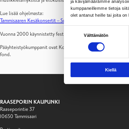
musiikkielämyksistä ja elokuisista illoista tunnelmallisessa Ta
ja kävijämäärämme analysoim
kumppaneillemme tietoja siitä
Lue lisää ohjelmasta:
olet antanut heille tai joita o
Tammisaaren Kesäkonsertit – Suomalainen Kamariorkesteri (fi
Suostumuksen
Vuonna 2000 käynnistetty festivaali järjestetään yhteistyöss
Välttämätön
valinta
Pääyhteistyökumppanit ovat Kone, HPP Asianajotoimisto ja Raas
fond.
Kiellä
RAASEPORIN KAUPUNKI
Raaseporintie 37
10650 Tammisaari