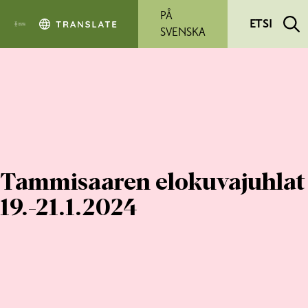
Siirry pääsisältöön
PÅ
ETSI
SVENSKA
Tammisaaren elokuvajuhlat
19.-21.1.2024