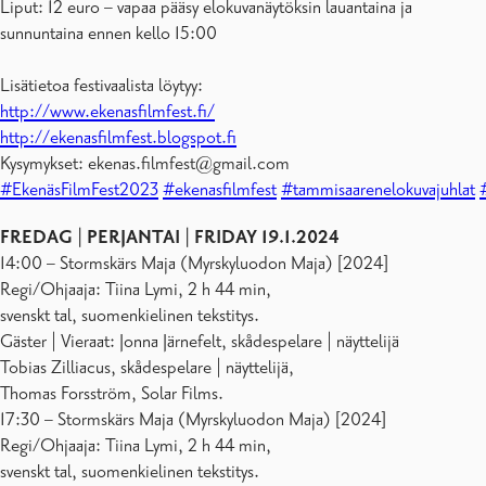
Liput: 12 euro – vapaa pääsy elokuvanäytöksin lauantaina ja
sunnuntaina ennen kello 15:00
Lisätietoa festivaalista löytyy:
http://www.ekenasfilmfest.fi/
http://ekenasfilmfest.blogspot.fi
Kysymykset: ekenas.filmfest@gmail.com
#EkenäsFilmFest2023
#ekenasfilmfest
#tammisaarenelokuvajuhlat
FREDAG | PERJANTAI | FRIDAY 19.1.2024
14:00 – Stormskärs Maja (Myrskyluodon Maja) [2024]
Regi/Ohjaaja: Tiina Lymi, 2 h 44 min,
svenskt tal, suomenkielinen tekstitys.
Gäster | Vieraat: Jonna Järnefelt, skådespelare | näyttelijä
Tobias Zilliacus, skådespelare | näyttelijä,
Thomas Forsström, Solar Films.
17:30 – Stormskärs Maja (Myrskyluodon Maja) [2024]
Regi/Ohjaaja: Tiina Lymi, 2 h 44 min,
svenskt tal, suomenkielinen tekstitys.