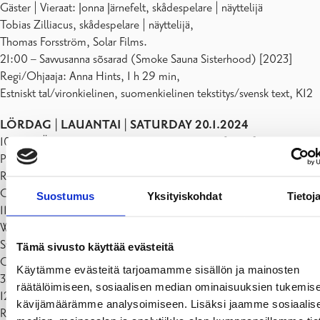
Gäster | Vieraat: Jonna Järnefelt, skådespelare | näyttelijä
Tobias Zilliacus, skådespelare | näyttelijä,
Thomas Forsström, Solar Films.
21:00 – Savvusanna sõsarad (Smoke Sauna Sisterhood) [2023]
Regi/Ohjaaja: Anna Hints, 1 h 29 min,
Estniskt tal/vironkielinen, suomenkielinen tekstitys/svensk text, K12
LÖRDAG | LAUANTAI | SATURDAY 20.1.2024
10:00 – Östersjön – havet med många ansikten [2023]
Produktion/Tuotanto: Gustav Munsterhjelm, Mats Westerbom,
Rickard Munsterhjelm, 30 min, svenskt tal
Gäst | Vieras: Gustav Munsterhjelm
Suostumus
Yksityiskohdat
Tietoj
11:00 – The Fall [2024]
Written and directed by Mansoor Hosseini
Starring Johanna Ryynänen, Emma Nogo, Anne Surakka, Anete
Tämä sivusto käyttää evästeitä
Colacioppo
Käytämme evästeitä tarjoamamme sisällön ja mainosten
35 min
räätälöimiseen, sosiaalisen median ominaisuuksien tukemise
12:00 – The Other Side of Mars (Mars kuvien takaa) [2019]
kävijämäärämme analysoimiseen. Lisäksi jaamme sosiaalis
Regi/Ohjaaja/Diector: Minna Långström, 56 min