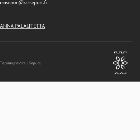
raasepori@raasepori.fi
ANNA PALAUTETTA
Tietosuojaseloste
|
Kirjaudu