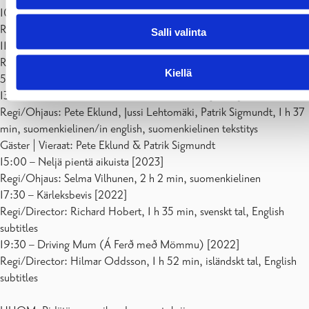
10:45 – Murder of Crows [2023]
Regi/Ohjaus: William Fikaris, 14 min, svenskt tal, English subtitles
Salli valinta
11:30 – I’m in the Band – storyn om The Hellacopters [2021]
Regi/Ohjaus: Amir Chamdin, Johan Bååth, Jim Heneghan,
Kiellä
59 min, svenskt tal
13:00 – Michael Monroe -dokumenttielokuva [2023]
Regi/Ohjaus: Pete Eklund, Jussi Lehtomäki, Patrik Sigmundt, 1 h 37
min, suomenkielinen/in english, suomenkielinen tekstitys
Gäster | Vieraat: Pete Eklund & Patrik Sigmundt
15:00 – Neljä pientä aikuista [2023]
Regi/Ohjaus: Selma Vilhunen, 2 h 2 min, suomenkielinen
17:30 – Kärleksbevis [2022]
Regi/Director: Richard Hobert, 1 h 35 min, svenskt tal, English
subtitles
19:30 – Driving Mum (Á Ferð með Mömmu) [2022]
Regi/Director: Hilmar Oddsson, 1 h 52 min, isländskt tal, English
subtitles