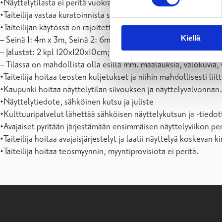
•Näyttelytilasta ei peritä vuokraa.
•Taiteilija vastaa kuratoinnista sekä hoitaa näyttelyn ripustami
•Taiteilijan käytössä on rajoitettu määrä työkaluja, veistos- ja la
Kiellä
– Seinä 1: 4m x 3m, Seinä 2: 6m x 3m.
– Jalustat: 2 kpl 120x120x10cm; 2 kpl 100x100x85cm och 1kp
– Tilassa on mahdollista olla esillä mm. maalauksia, valokuvia, 
•Taiteilija hoitaa teosten kuljetukset ja niihin mahdollisesti lii
•Kaupunki hoitaa näyttelytilan siivouksen ja näyttelyvalvonnan.
•Näyttelytiedote, sähköinen kutsu ja juliste
•Kulttuuripalvelut lähettää sähköisen näyttelykutsun ja -tiedo
•Avajaiset pyritään järjestämään ensimmäisen näyttelyviikon per
•Taiteilija hoitaa avajaisjärjestelyt ja laatii näyttelyä koskevan k
•Taiteilija hoitaa teosmyynnin, myyntiprovisiota ei peritä.