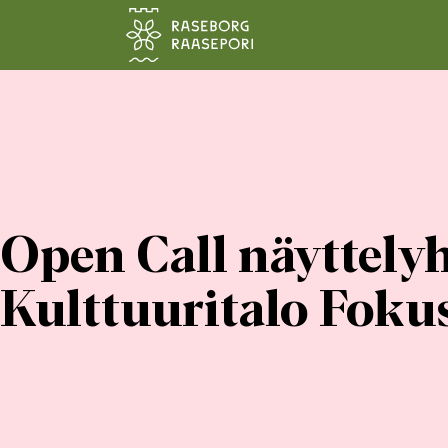
Siirry pääsisältöön
Open Call näyttely
Kulttuuritalo Foku