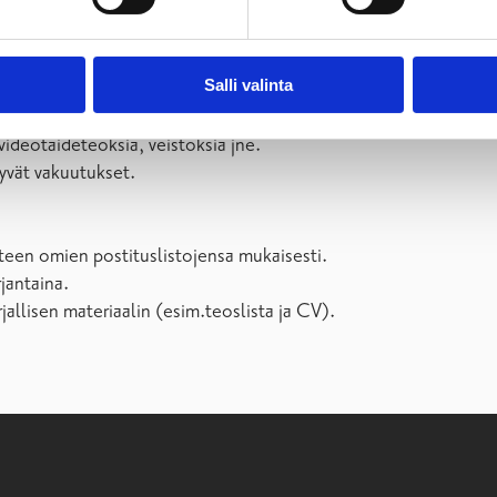
sen ja purkamisen.
itejalustoja sekä esityslaitteistoa.
Salli valinta
l 130x40x105cm
videotaideteoksia, veistoksia jne.
ttyvät vakuutukset.
tteen omien postituslistojensa mukaisesti.
jantaina.
irjallisen materiaalin (esim.teoslista ja CV).