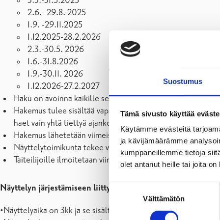
3.3.-31.5.2025
2.6. -29.8. 2025
1.9. -29.11.2025
1.12.2025-28.2.2026
2.3.-30.5. 2026
1.6.-31.8.2026
1.9.-30.11. 2026
Suostumus
1.12.2026-27.2.2027
Haku on avoinna kaikille sekä yksittäisille taitelijoille että 
Hakemus tulee sisältää vapaamuotoisen hakemuksen yhteyst
Tämä sivusto käyttää eväste
haet vain yhtä tiettyä ajankohtaa.
Käytämme evästeitä tarjoama
Hakemus lähetetään viimeistään 14.6.2024. yhtenä PDF-ti
ja kävijämäärämme analysoim
Näyttelytoimikunta tekee valinnat hakemusten perusteell
kumppaneillemme tietoja siitä
Taiteilijoille ilmoitetaan viimeistään 30.9.2024.
olet antanut heille tai joita o
Näyttelyn järjestämiseen liittyviä käytäntöjä
Suostumuksen
Välttämätön
valinta
•Näyttelyaika on 3kk ja se sisältää ripustus- ja purkupäivät.