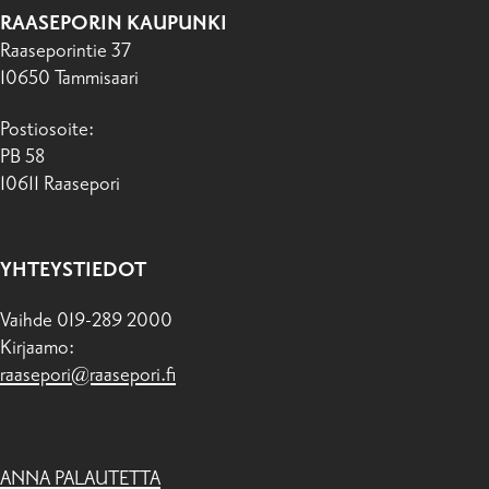
RAASEPORIN KAUPUNKI
Raaseporintie 37
10650 Tammisaari
Postiosoite:
PB 58
10611 Raasepori
YHTEYSTIEDOT
Vaihde 019-289 2000
Kirjaamo:
raasepori@raasepori.fi
ANNA PALAUTETTA