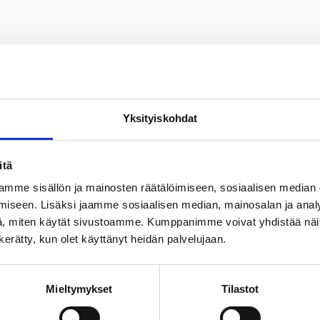
Yksityiskohdat
työpareille ja -ryhmille.
ietoineen, näyttelysuunnitelman, 3-5 teoskuvaa ja ansioluett
itä
mme sisällön ja mainosten räätälöimiseen, sosiaalisen median
edostona sähköisesti osoitteeseen:
kult@raseborg.fi
iseen. Lisäksi jaamme sosiaalisen median, mainosalan ja analy
a elokuussa 2024.
, miten käytät sivustoamme. Kumppanimme voivat yhdistää näitä t
n kerätty, kun olet käyttänyt heidän palvelujaan.
Mieltymykset
Tilastot