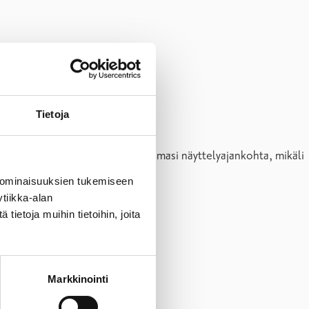
Tietoja
elon. Muista merkitä myös hakemasi näyttelyajankohta, mikäli
 ominaisuuksien tukemiseen
tiikka-alan
ietoja muihin tietoihin, joita
Markkinointi