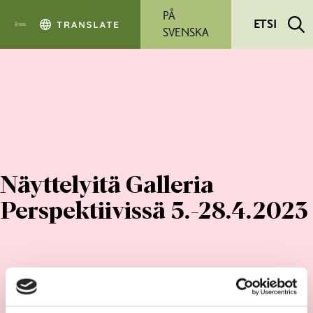
Siirry pääsisältöön
PÅ
ETSI
SVENSKA
Näyttelyitä Galleria
Perspektiivissä 5.-28.4.2023