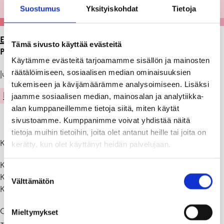
Suostumus
Yksityiskohdat
Tietoja
ETUSIVU
>
ARTIKKELIT
>
NÄYTTELYITÄ GALLERIA
Tämä sivusto käyttää evästeitä
PERSPEKTIIVISSÄ 5.-28.4.2023
Käytämme evästeitä tarjoamamme sisällön ja mainosten
räätälöimiseen, sosiaalisen median ominaisuuksien
Julkaistu: 12.04.23
tukemiseen ja kävijämäärämme analysoimiseen. Lisäksi
KULTTUURI
jaamme sosiaalisen median, mainosalan ja analytiikka-
alan kumppaneillemme tietoja siitä, miten käytät
sivustoamme. Kumppanimme voivat yhdistää näitä
tietoja muihin tietoihin, joita olet antanut heille tai joita on
Kansalaisopisto esittää
kerätty, kun olet käyttänyt heidän palvelujaan.
Käden taidot 5.4.-14.4.
Suostumuksen
Kuvataidekoulu 15.4.-21.4.
Välttämätön
valinta
Kuvataide 22.4.-28.4.
Galleria Perspektiivi (Raaseporintie 8/ Tammisaaren kirjasto) on
Mieltymykset
avoinna ma-ke 10-19, to-pe 10-17, la 10-14, su suljettu