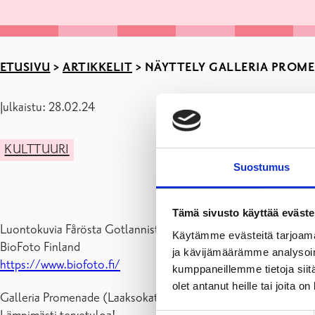
ETUSIVU
>
ARTIKKELIT
>
NÄYTTELY GALLERIA PROMEN
Julkaistu: 28.02.24
KULTTUURI
Suostumus
Tämä sivusto käyttää eväste
Luontokuvia Fårösta Gotlannista
Käytämme evästeitä tarjoama
BioFoto Finland
ja kävijämäärämme analysoim
https://www.biofoto.fi/
kumppaneillemme tietoja siitä
olet antanut heille tai joita o
Galleria Promenade (Laaksokatu 4, kulttuuritalo Fokus ) on avoi