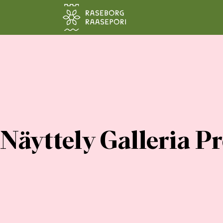
Siirry pääsisältöön
Näyttely Galleria 