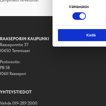
Lämpimästi tervetuloa!
Suostumuksen
Välttämätön
valinta
Kiellä
RAASEPORIN KAUPUNKI
Raaseporintie 37
10650 Tammisaari
Postiosoite:
PB 58
10611 Raasepori
YHTEYSTIEDOT
Vaihde 019-289 2000