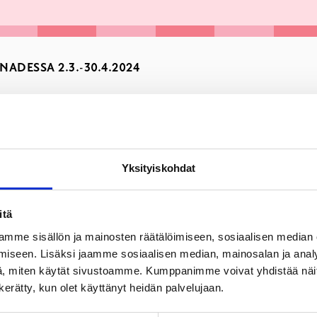
ADESSA 2.3.-30.4.2024
Yksityiskohdat
itä
mme sisällön ja mainosten räätälöimiseen, sosiaalisen median
iseen. Lisäksi jaamme sosiaalisen median, mainosalan ja analy
, miten käytät sivustoamme. Kumppanimme voivat yhdistää näitä t
n kerätty, kun olet käyttänyt heidän palvelujaan.
nna ma, ti & to 11–19, ke & pe 9–17, la 10–14, su suljettu