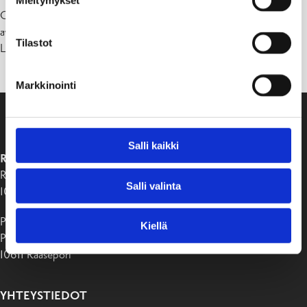
Mieltymykset
Galleria Perspektiivi (Raaseporintie 8/ Tammisaaren kirjasto) on
avoinna ma-ke 10-19, to-pe 10-17, la 10-14, su suljettu
Tilastot
Lämpimästi tervetuloa!
Markkinointi
Salli kaikki
RAASEPORIN KAUPUNKI
Raaseporintie 37
Salli valinta
10650 Tammisaari
Postiosoite:
Kiellä
PB 58
10611 Raasepori
YHTEYSTIEDOT