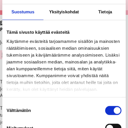
Suostumus
Yksityiskohdat
Tietoja
ETUSIVU
>
ARTIKKELIT
>
NÄYTTELY GALLERIA
PERSPEKTIIVISSÄ 3.-31.12.2024
Tämä sivusto käyttää evästeitä
Käytämme evästeitä tarjoamamme sisällön ja mainosten
Julkaistu: 25.11.24
räätälöimiseen, sosiaalisen median ominaisuuksien
KULTTUURI
tukemiseen ja kävijämäärämme analysoimiseen. Lisäksi
jaamme sosiaalisen median, mainosalan ja analytiikka-
alan kumppaneillemme tietoja siitä, miten käytät
sivustoamme. Kumppanimme voivat yhdistää näitä
Tammisaaren taideyhdistys
tietoja muihin tietoihin, joita olet antanut heille tai joita on
Joulukuun salonki – Valo
kerätty, kun olet käyttänyt heidän palvelujaan.
Avajaiset ma 2.12. klo 18-20
Suostumuksen
Tammisaaren taideyhdistyksen Joulukuun salonkiin osallistuu 35
Välttämätön
valinta
taiteilijaa 56 teoksella. Näyttelyn teemana on ”Valo”. Esillä on öljy-
ja akryylimaalauksia, akvarelleja sekä sekatekniikalla tehtyjä teoksia.