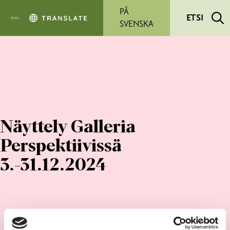
Siirry pääsisältöön
PÅ
ETSI
SVENSKA
Näyttely Galleria
Perspektiivissä
3.-31.12.2024