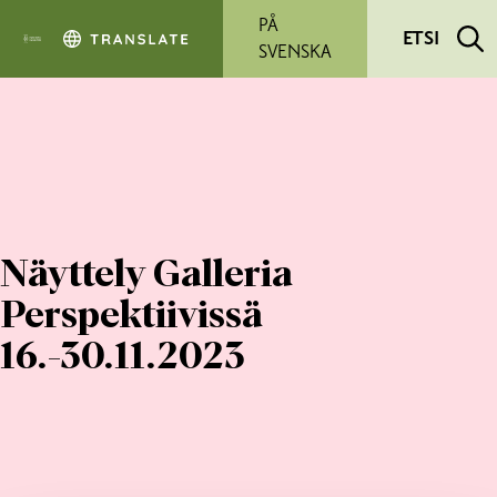
Siirry pääsisältöön
PÅ
ETSI
SVENSKA
Näyttely Galleria
Perspektiivissä
16.-30.11.2023