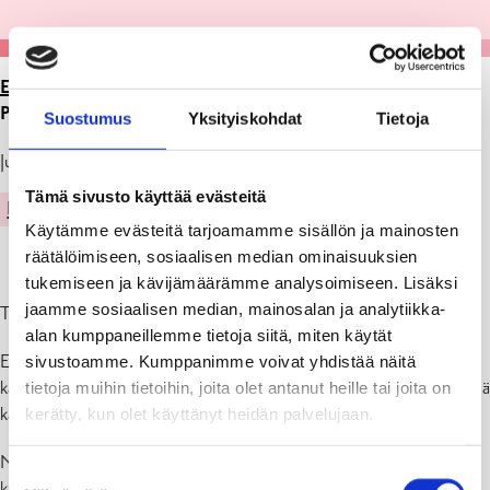
ETUSIVU
>
ARTIKKELIT
>
NÄYTTELY GALLERIA
PERSPEKTIIVISSÄ 16.-30.11.2023
Suostumus
Yksityiskohdat
Tietoja
Julkaistu: 21.11.23
Tämä sivusto käyttää evästeitä
KULTTUURI
Käytämme evästeitä tarjoamamme sisällön ja mainosten
räätälöimiseen, sosiaalisen median ominaisuuksien
tukemiseen ja kävijämäärämme analysoimiseen. Lisäksi
jaamme sosiaalisen median, mainosalan ja analytiikka-
Tammisaari kartalla – näyttely ja YouTube-video
alan kumppaneillemme tietoja siitä, miten käytät
Ekenässällskapet esittää yhteistyössä Länsi-Uudenmaan museon
sivustoamme. Kumppanimme voivat yhdistää näitä
kanssa näyttelyn Tammisaaren kehityksestä paikkakuntana ja yhteisönä
tietoja muihin tietoihin, joita olet antanut heille tai joita on
karttojen avulla 1600-luvulta tähän päivään saakka.
kerätty, kun olet käyttänyt heidän palvelujaan.
Näyttely, joka pidetään Galleria Perspektiivissä Tammisaaren
Suostumuksen
kirjastossa, Raaseporintie 8, ajalla 16.-30.11 2023 koostuu kartoista