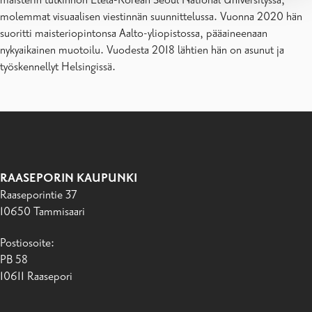
molemmat visuaalisen viestinnän suunnittelussa. Vuonna 2020 hän
suoritti maisteriopintonsa Aalto-yliopistossa, pääaineenaan
nykyaikainen muotoilu. Vuodesta 2018 lähtien hän on asunut ja
työskennellyt Helsingissä.
RAASEPORIN KAUPUNKI
Raaseporintie 37
10650 Tammisaari
Postiosoite:
PB 58
10611 Raasepori