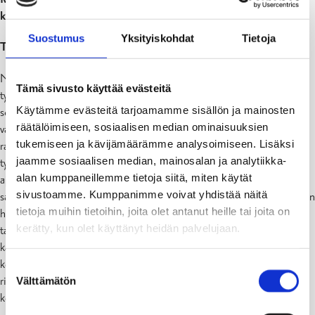
koko
leveys 9.5m x korkeus 1.8m
Suostumus
Yksityiskohdat
Tietoja
Teoksien taustaa
Nerikomi-tekniikka on ollut keskeinen osa Jaea Changin keraamista
Tämä sivusto käyttää evästeitä
työskentelyä vuodesta 2019 lähtien, jolloin hän alkoi luoda
Käytämme evästeitä tarjoamamme sisällön ja mainosten
seinäveistossarjaansa
Cut
. Tämä monimutkainen menetelmä, joka
räätälöimiseen, sosiaalisen median ominaisuuksien
vaatii useita valmisteluvaiheita värikkäiden savikuosien
tukemiseen ja kävijämäärämme analysoimiseen. Lisäksi
rakentamiseksi, on vähitellen auttanut häntä ymmärtämään toistuvan
jaamme sosiaalisen median, mainosalan ja analytiikka-
työn merkityksen ja käsityöhön käytetyn merkittävän ajan. Kertyneen
alan kumppaneillemme tietoja siitä, miten käytät
ajan käsite ilmenee usein visuaalisesti hänen töissään erivärisinä
sivustoamme. Kumppanimme voivat yhdistää näitä
savikerroksina, erityisesti hänen seinäveistoksissaan.
Still Moments
on
tietoja muihin tietoihin, joita olet antanut heille tai joita on
hänen ajan pohdiskeluihinsa perustuva käynnissä oleva projekti, joka
kerätty, kun olet käyttänyt heidän palvelujaan.
tallentaa ohikiitäviä hetkiä ja tunteita, jotka saattaisivat muuten
kadota ilman ponnisteluja. Yksittäin valmistetut Nerikomi-
keramiikkalevyt on koottu metallilangoilla muodostaen suuren
Suostumuksen
ripustettavan installaation, joka herättää taiteilijan mielessä
Välttämätön
valinta
kokoelman ajassa leijuvia hetkiä.