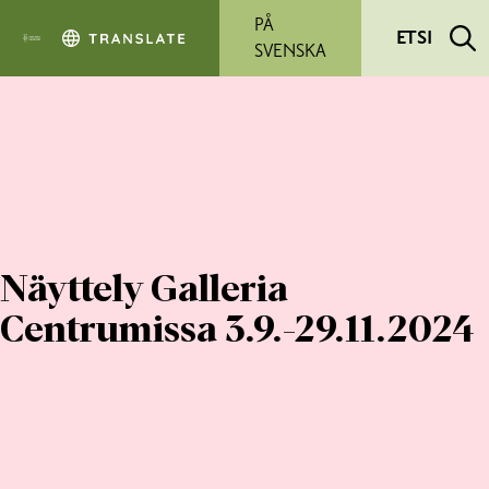
Siirry pääsisältöön
PÅ
ETSI
SVENSKA
Näyttely Galleria
Centrumissa 3.9.-29.11.2024