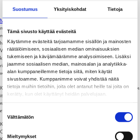
Suostumus
Yksityiskohdat
Tietoja
Mustion
Linnan Kesäteatterin 2021 ohjelmistossa on
musiikkinäytelmä
Kaksi Puuta.
Juha Tapion hittien siivittämä
Tämä sivusto käyttää evästeitä
musiikkikomedia, jonka ensi-ilta on 30.6. 2021. Kaksi puuta on
Käytämme evästeitä tarjoamamme sisällön ja mainosten
hersyvän hauska tarina rakkaudesta, intohimosta ja jääräpäisyydestä.
räätälöimiseen, sosiaalisen median ominaisuuksien
Vaikka ennen olikin kaikki paremmin, niin voiko muutos joskus
tukemiseen ja kävijämäärämme analysoimiseen. Lisäksi
kuitenkin olla hyväksi? Kahden täysin erilaisen maailman kohdatessa
jaamme sosiaalisen median, mainosalan ja analytiikka-
ristiriidoilta ei voida välttyä, mutta kenties näkökulmien avartaminen
alan kumppaneillemme tietoja siitä, miten käytät
voi tuottaa myös jotain hyvää ja yllättävää.
sivustoamme. Kumppanimme voivat yhdistää näitä
tietoja muihin tietoihin, joita olet antanut heille tai joita on
Kaksi puuta – näytelmä ei kerro lauluntekijä Juha Tapiosta, vaan se on
kerätty, kun olet käyttänyt heidän palvelujaan.
itsenäisesti kirjoitettu humoristinen tarina. Juha Tapio ei itse esiinny
näytelmässä, mutta Juha Tapion musiikki kuljettaa kiinteästi tarinaa
eteenpäin.
Suostumuksen
Välttämätön
valinta
Käsikirjoitus: Osku Valve & Otto Kanerva
Ohjaus: Joonas Suominen
Mieltymykset
Koreografia: Kia Lehmuskoski