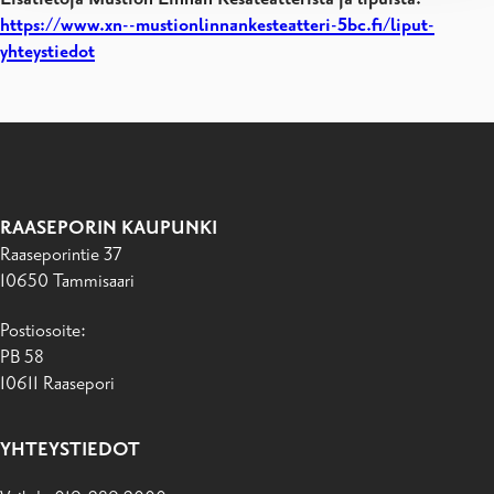
https://www.xn--mustionlinnankesteatteri-5bc.fi/liput-
yhteystiedot
RAASEPORIN KAUPUNKI
Raaseporintie 37
10650 Tammisaari
Postiosoite:
PB 58
10611 Raasepori
YHTEYSTIEDOT