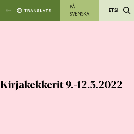
Siirry pääsisältöön
PÅ
ETSI
SVENSKA
Kirjakekkerit 9.-12.3.2022