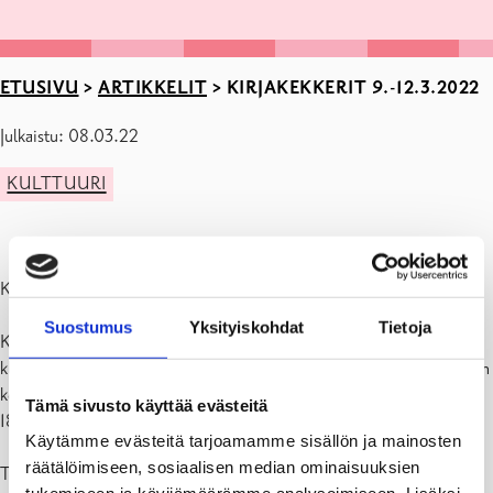
ETUSIVU
>
ARTIKKELIT
>
KIRJAKEKKERIT 9.-12.3.2022
Julkaistu: 08.03.22
KULTTUURI
Kirjakekkerit 2022 – ohjelmisto
Suostumus
Yksityiskohdat
Tietoja
Keskiviikko 9.3. Pohjan kirjasto
klo 17.00 Kim Björklund: Kulttuurivalli Billnäsissä – Ruukkimaiseman
kehityshistoriaklo
Tämä sivusto käyttää evästeitä
18 Kåre Pihlström: Suomalaisten puut – arjessa ja ajatuksissa
Käytämme evästeitä tarjoamamme sisällön ja mainosten
räätälöimiseen, sosiaalisen median ominaisuuksien
Torstai 10.3. klo 18, Pohjan kirjasto
tukemiseen ja kävijämäärämme analysoimiseen. Lisäksi