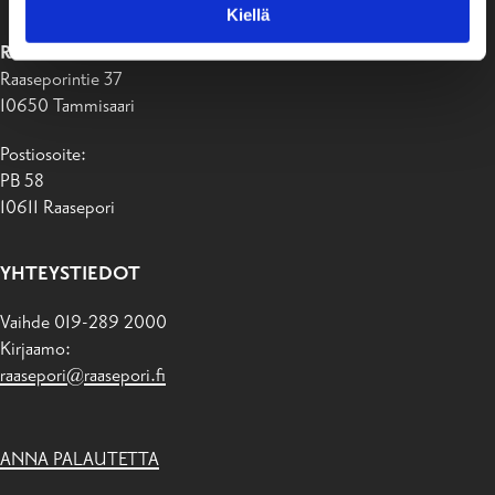
Kiellä
RAASEPORIN KAUPUNKI
Raaseporintie 37
10650 Tammisaari
Postiosoite:
PB 58
10611 Raasepori
YHTEYSTIEDOT
Vaihde 019-289 2000
Kirjaamo:
raasepori@raasepori.fi
ANNA PALAUTETTA