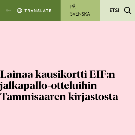
Siirry pääsisältöön
PÅ
ETSI
SVENSKA
Lainaa kausikortti EIF:n
jalkapallo-otteluihin
Tammisaaren kirjastosta