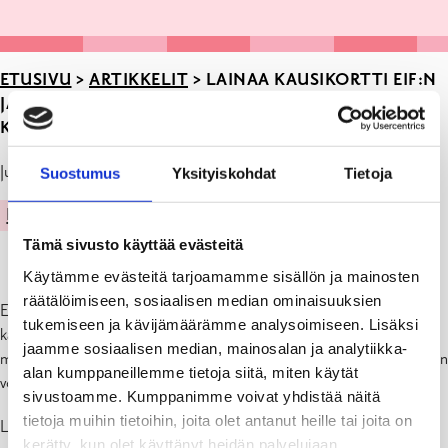
ETUSIVU
>
ARTIKKELIT
>
LAINAA KAUSIKORTTI EIF:N
JALKAPALLO-OTTELUIHIN TAMMISAAREN
KIRJASTOSTA
Julkaistu: 07.04.26
Suostumus
Yksityiskohdat
Tietoja
KIRJASTO
UUTISET
Tämä sivusto käyttää evästeitä
Käytämme evästeitä tarjoamamme sisällön ja mainosten
räätälöimiseen, sosiaalisen median ominaisuuksien
EIF rf juniorit on lahjoittanut Tammisaaren kirjastolle käyttöön neljä
tukemiseen ja kävijämäärämme analysoimiseen. Lisäksi
kausikorttia EIF Akademin kotiotteluihin ja neljä kausikorttia EIF
jaamme sosiaalisen median, mainosalan ja analytiikka-
miesten edustusjoukkueen kotiotteluihin kaudelle 2026. Kausikortin
alan kumppaneillemme tietoja siitä, miten käytät
voi lainata voimassa olevalla Helle-kirjastokortilla.
sivustoamme. Kumppanimme voivat yhdistää näitä
tietoja muihin tietoihin, joita olet antanut heille tai joita on
Lainaussäännöt ovat:
kerätty, kun olet käyttänyt heidän palvelujaan.