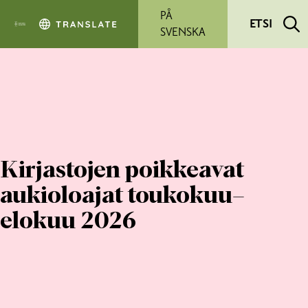
Siirry pääsisältöön
PÅ
ETSI
SVENSKA
Kirjastojen poikkeavat
aukioloajat toukokuu–
elokuu 2026