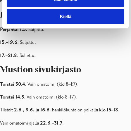
huoltotöiden takia
klo 13–16 välisenä aikana.
Bromarvin sivukirjasto
Kiellä
Perjantai 1.5.
Suljettu.
15.–19.6
. Suljettu.
17.–21.8
. Suljettu.
Mustion sivukirjasto
Torstai 30.4
. Vain omatoimi (klo 8–19).
Torstai 14.5
. Vain omatoimi (klo 8–17).
Tiistait
2.6., 9.6. ja 16.6.
henkilökunta on paikalla
klo 15–18
.
Vain omatoimi ajalla
22.6.–31.7.