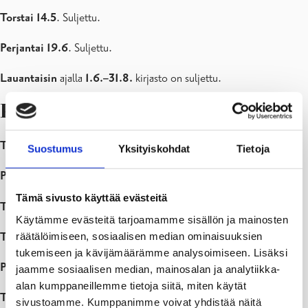
Torstai 14.5
. Suljettu.
Perjantai 19.6
. Suljettu.
Lauantaisin
ajalla
1.6.–31.8.
kirjasto on suljettu.
Karjaan kirjasto
Torstai 30.4
. Henkilökunta paikalla klo 10–17.
Suostumus
Yksityiskohdat
Tietoja
Perjantai 1.5.
Vain omatoimi (klo 7–17).
Tämä sivusto käyttää evästeitä
Torstai 14.5
. Vain omatoimi (klo 7–17).
Käytämme evästeitä tarjoamamme sisällön ja mainosten
räätälöimiseen, sosiaalisen median ominaisuuksien
Torstai 18.6
. Henkilökunta paikalla klo 10–17.
tukemiseen ja kävijämäärämme analysoimiseen. Lisäksi
Perjantai 19.6.
Vain omatoimi (klo 7–17).
jaamme sosiaalisen median, mainosalan ja analytiikka-
alan kumppaneillemme tietoja siitä, miten käytät
Tiistaisin
ajalla
1.6.–31.8
. henkilökunta on paikalla klo 10–17.
sivustoamme. Kumppanimme voivat yhdistää näitä