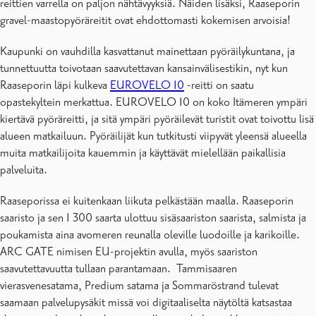
reittien varrella on paljon nähtävyyksiä. Näiden lisäksi, Raaseporin
gravel-maastopyöräreitit ovat ehdottomasti kokemisen arvoisia!
Kaupunki on vauhdilla kasvattanut mainettaan pyöräilykuntana, ja
tunnettuutta toivotaan saavutettavan kansainvälisestikin, nyt kun
Raaseporin läpi kulkeva
EUROVELO 10
-reitti on saatu
opastekyltein merkattua. EUROVELO 10 on koko Itämeren ympäri
kiertävä pyöräreitti, ja sitä ympäri pyöräilevät turistit ovat toivottu lisä
alueen matkailuun. Pyöräilijät kun tutkitusti viipyvät yleensä alueella
muita matkailijoita kauemmin ja käyttävät mielellään paikallisia
palveluita.
Raaseporissa ei kuitenkaan liikuta pelkästään maalla. Raaseporin
saaristo ja sen 1 300 saarta ulottuu sisäsaariston saarista, salmista ja
poukamista aina avomeren reunalla oleville luodoille ja karikoille.
ARC GATE nimisen EU-projektin avulla, myös saariston
saavutettavuutta tullaan parantamaan. Tammisaaren
vierasvenesatama, Predium satama ja Sommaröstrand tulevat
saamaan palvelupysäkit missä voi digitaaliselta näytöltä katsastaa