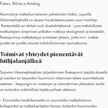
Fiskars, Billnäs ja Antskog.
Asumista ja matkailua tukevien palveluiden lisäksi, sujuvilla
liikenneyhteyksillä on alueen houkuttelevuuteen suuri merkitys.
Rantaradalla on tärkeä rooli aluekehityksessä – juna mahdollistaa
matkustajien siirtymisen pitkiäkin matkoja ekologisesti ja kestävästi.
Raaseporissa matkaketjuja sovitetaan yhteen, jotta mm. matkat
junalta tai junalle olisivat mahdollisimman saumattomia.
Toimivat yhteydet pienentävät
hiilijalanjälkeä
Sujuvien liikenneyhteyksien järjestäminen Raaseporin laajalla alueella
ja useiden eri tarpeiden huomioon ottaminen tekee suunnittelusta
vaativaa – kaupungin eri osastojen ja sidosryhmien yhteistyön avulla
on kuitenkin mahdollista löytää parhaat ratkaisut:
– Esimerkiksi kesäliikennettä on suunniteltu matkailutiimin
kollegoiden ja matkailuyritysten kanssa, kuitenkin huomioiden