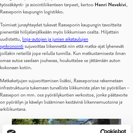
työssäkäynti- ja asiointiliikenteen tarpeet, kertoo
Henri Nevakivi
,
Raaseporin kaupungin logistikko.
Toimivat junayhteydet tukevat Raaseporin kaupungin tavoitteita
pienentää hiilijalanjälkeään myös liikkumisen osalta. Hiljattain
uudistettu,
linja-autojen ja junien aikataulujen
synkronointi
sujuvoittaa liikennettä niin että matka-ajat lyhenevät
joillakin reiteillä jopa reilulla tunnilla. Kun matkustamisesta ilman
omaa autoa saadaan jouhevaa, houkuttelee se jättämään auton
kokonaan kotiin.
Matkaketjujen sujuvoittamisen lisäksi, Raaseporissa rakennetaan
infrastruktuuria tukemaan turvallista liikkumista jalan tai pyöräillen –
Raasepori on mm. osa pyöräilykuntien verkostoa, jonka päätavoite
on pyöräilyn ja kävelyn lisääminen kestävinä liikennemuotoina ja
arkiliikuntana.