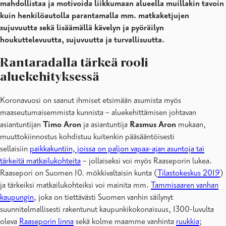
mahdollistaa ja motivoida liikkumaan alueella muillakin tavoin
kuin henkilöautolla parantamalla mm. matkaketjujen
sujuvuutta sekä lisäämällä kävelyn ja pyöräilyn
houkuttelevuutta, sujuvuutta ja turvallisuutta.
Rantaradalla tärkeä rooli
aluekehityksessä
Koronavuosi on saanut ihmiset etsimään asumista myös
maaseutumaisemmista kunnista – aluekehittämisen johtavan
asiantuntijan
Timo Aron
ja asiantuntija
Rasmus Aron
mukaan,
muuttokiinnostus kohdistuu kuitenkin pääsääntöisesti
sellaisiin
paikkakuntiin, joissa on paljon vapaa-ajan asuntoja tai
tärkeitä matkailukohteita
– jollaiseksi voi myös Raaseporin lukea.
Raasepori on Suomen 10. mökkivaltaisin kunta (
Tilastokeskus 2019
)
ja tärkeiksi matkailukohteiksi voi mainita mm.
Tammisaaren vanhan
kaupungin
, joka on tiettävästi Suomen vanhin säilynyt
suunnitelmallisesti rakentunut kaupunkikokonaisuus, 1300-luvulta
oleva
Raaseporin linna
sekä kolme maamme vanhinta
ruukkia
;