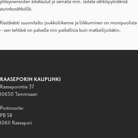
yhteysveneiden aikataulut ja samalla mm. ladata sähköpyöräänsä
aurinkosähköllä.
Kestävästi suunniteltu joukkoliikenne ja liikkuminen on monipuolista
– sen tehtävä on palvella niin paikallisia kuin matkailijoitakin.
RAASEPORIN KAUPUNKI
Raaseporintie 37
10650 Tammisaari
Postiosoite:
PB 58
10611 Raasepori