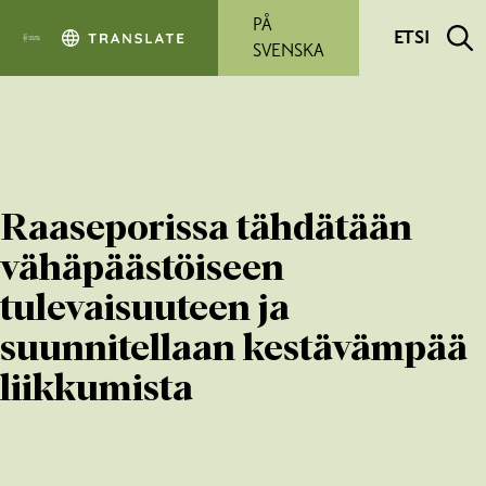
Siirry pääsisältöön
PÅ
ETSI
SVENSKA
Raaseporissa tähdätään
vähäpäästöiseen
tulevaisuuteen ja
suunnitellaan kestävämpää
liikkumista