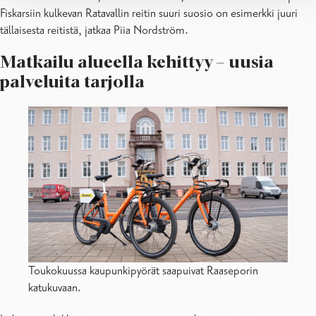
Fiskarsiin kulkevan Ratavallin reitin suuri suosio on esimerkki juuri
tällaisesta reitistä, jatkaa Piia Nordström.
Matkailu alueella kehittyy – uusia
palveluita tarjolla
Toukokuussa kaupunkipyörät saapuivat Raaseporin
katukuvaan.