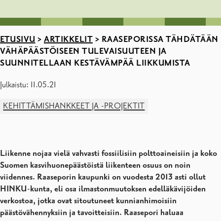
ETUSIVU
>
ARTIKKELIT
>
RAASEPORISSA TÄHDÄTÄÄN
VÄHÄPÄÄSTÖISEEN TULEVAISUUTEEN JA
SUUNNITELLAAN KESTÄVÄMPÄÄ LIIKKUMISTA
Julkaistu: 11.05.21
KEHITTÄMISHANKKEET JA -PROJEKTIT
Liikenne nojaa vielä vahvasti fossiilisiin polttoaineisiin ja koko
Suomen kasvihuonepäästöistä liikenteen osuus on noin
viidennes. Raaseporin kaupunki on vuodesta 2013 asti ollut
HINKU-kunta, eli osa ilmastonmuutoksen edelläkävijöiden
verkostoa, jotka ovat sitoutuneet kunnianhimoisiin
päästövähennyksiin ja tavoitteisiin. Raasepori haluaa