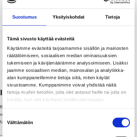
Suostumus
Yksityiskohdat
Tietoja
Tämä sivusto käyttää evästeitä
Käytämme evästeitä tarjoamamme sisällön ja mainosten
räätälöimiseen, sosiaalisen median ominaisuuksien
tukemiseen ja kävijämäärämme analysoimiseen. Lisäksi
Raaseporissa rakennetaan infrastruktuuria tukemaan
jaamme sosiaalisen median, mainosalan ja analytiikka-
turvallista liikkumista jalan tai pyöräillen. KUVA:
alan kumppaneillemme tietoja siitä, miten käytät
AHMED ALALOUSI
sivustoamme. Kumppanimme voivat yhdistää näitä
Pyöräi
ly-ystävällinen ku
nta
tietoja muihin tietoihin, joita olet antanut heille tai joita on
kerätty, kun olet käyttänyt heidän palvelujaan.
Koska polkupyörä on myös yhä useamman paikallisen sekä
matkailijan mieluisin kulkuväline, haluaa Raasepori vastata
Suostumuksen
tarpeeseen kehittämällä alueen kevyen liikenteen väyliä.
Välttämätön
valinta
– Kevyen liikenteen väylien käyttö ja kysyntä on kasvanut