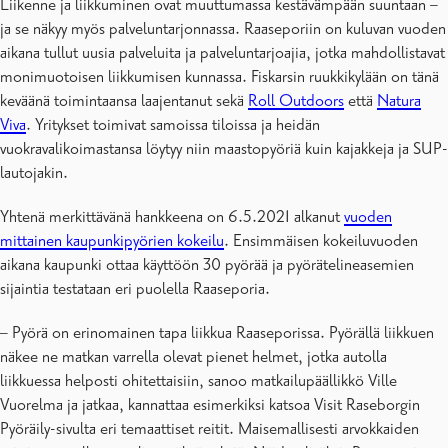
Liikenne ja liikkuminen ovat muuttumassa kestävämpään suuntaan –
ja se näkyy myös palveluntarjonnassa. Raaseporiin on kuluvan vuoden
aikana tullut uusia palveluita ja palveluntarjoajia, jotka mahdollistavat
monimuotoisen liikkumisen kunnassa. Fiskarsin ruukkikylään on tänä
keväänä toimintaansa laajentanut sekä
Roll Outdoors
että
Natura
Viva
. Yritykset toimivat samoissa tiloissa ja heidän
vuokravalikoimastansa löytyy niin maastopyöriä kuin kajakkeja ja SUP-
lautojakin.
Yhtenä merkittävänä hankkeena on 6.5.2021 alkanut
vuoden
mittainen kaupunkipyörien kokeilu
. Ensimmäisen kokeiluvuoden
aikana kaupunki ottaa käyttöön 30 pyörää ja pyörätelineasemien
sijaintia testataan eri puolella Raaseporia.
– Pyörä on erinomainen tapa liikkua Raaseporissa. Pyörällä liikkuen
näkee ne matkan varrella olevat pienet helmet, jotka autolla
liikkuessa helposti ohitettaisiin, sanoo matkailupäällikkö Ville
Vuorelma ja jatkaa, kannattaa esimerkiksi katsoa Visit Raseborgin
Pyöräily-sivulta eri temaattiset reitit. Maisemallisesti arvokkaiden