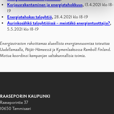
Korjausrakentaminen ja energiatehokkuus
,
13.4.2021 klo 18-
19
Energiatehokas taloyhtiö
,
28.4.2021 klo 18-19
Aurinkosähkö taloyhtiöissä – meistäkö energiantuottajia?
,
5.5.2021 klo 18-19
Energiaviraston rahoittamaa alueellista energianeuvontaa toteuttaa
Uudellamaalla, Päijät-Hämeessä ja Kymenlaaksossa Ramboll Finland.
Motiva koordinoi kampanjan valtakunnallisia toimia.
RAASEPORIN KAUPUNKI
Raaseporintie 37
10650 Tammisaari