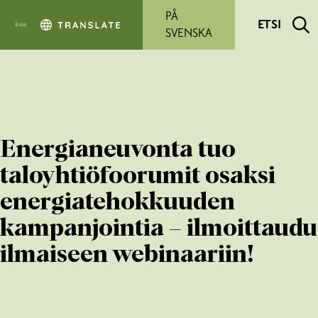
Siirry pääsisältöön
PÅ
ETSI
SVENSKA
Energianeuvonta tuo
taloyhtiöfoorumit osaksi
energiatehokkuuden
kampanjointia – ilmoittaudu
ilmaiseen webinaariin!