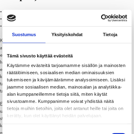
• energiatehokkuuden ja uusiutuvan energian käytön edistäminen
• ohjaus suunnitelmalliseen kiinteistönpitoon
• energianäkökulman huomioiminen huolto- ja korjaustoimissa
Suostumus
Yksityiskohdat
Tietoja
Kampanjan ensimmäinen toimenpidekokonaisuus keskittyy
alueellisiin taloyhtiöfoorumeihin. Toiminnassa kootaan
energianeuvojan avustuksella yhteen naapuruston taloyhtiöiden
Tämä sivusto käyttää evästeitä
hallitukset, vaihdetaan kokemuksia energiatehokkuudesta sekä
Käytämme evästeitä tarjoamamme sisällön ja mainosten
edesautetaan aktiivista yhteistyötä kiinteistöjen ja alueen
räätälöimiseen, sosiaalisen median ominaisuuksien
kehittämiseksi. Taloyhtiöt päättävät osallistumisestaan foorumin
tukemiseen ja kävijämäärämme analysoimiseen. Lisäksi
tapaamisiin itsenäisesti, eivätkä sitoudu mihinkään osallistuessaan
jaamme sosiaalisen median, mainosalan ja analytiikka-
tapaamisiin.
alan kumppaneillemme tietoja siitä, miten käytät
sivustoamme. Kumppanimme voivat yhdistää näitä
Energiatehokkuustoimien miettiminen yhdessä lähialueen
tietoja muihin tietoihin, joita olet antanut heille tai joita on
samankaltaisten taloyhtiöiden kanssa on taloyhtiöille paitsi
kerätty, kun olet käyttänyt heidän palvelujaan.
strategisesti järkevää ja taloudellisesti kannattavaa kiinteistönpidon
kannalta. Parhaimmillaan alueelliset Taloyhtiöfoorumit tarjoavat
Suostumuksen
mahdollisuuksia pienentää taloyhtiöiden energiakustannuksia,