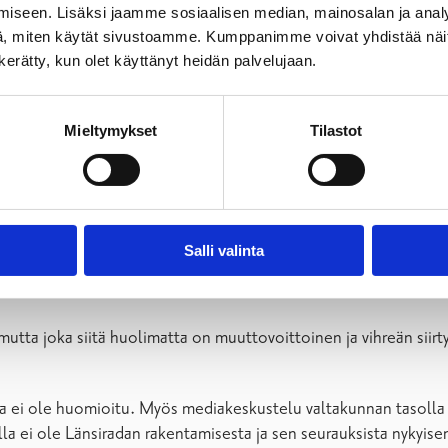
aloudelle että ympäristölle
iseen. Lisäksi jaamme sosiaalisen median, mainosalan ja analy
, miten käytät sivustoamme. Kumppanimme voivat yhdistää näitä t
n kerätty, kun olet käyttänyt heidän palvelujaan.
uria kielteisiä ympäristövaikutuksia sekä rakentamisvaiheessa 
yös Lohjan ja Salon naapurikaupunki Raaseporiin. Rataosuus vaik
ttavana asiana, kun ratalinjaukselle on jo olemassa oleva vaihto
Mieltymykset
Tilastot
an tulevaisuudessa suurelta osin kuntien toimesta. VR:n tieto
kennetaan kokonaisuudessaan.
le tulevaisuutta, jossa kaukojunaliikenne lakkaa. Junamatkat hid
Salli valinta
tuisi epähoukuttelevaksi vaihtoehdoksi, ja kaikki henkilöliiken
mutta joka siitä huolimatta on muuttovoittoinen ja vihreän siir
sia ei ole huomioitu. Myös mediakeskustelu valtakunnan tasolla
 ei ole Länsiradan rakentamisesta ja sen seurauksista nykyisen