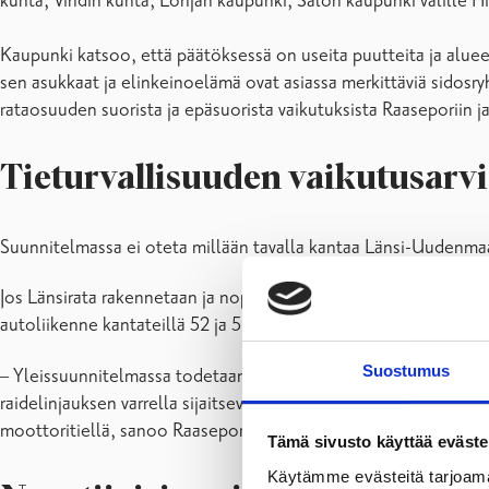
kunta, Vihdin kunta, Lohjan kaupunki, Salon kaupunki välille H
Kaupunki katsoo, että päätöksessä on useita puutteita ja alueell
sen asukkaat ja elinkeinoelämä ovat asiassa merkittäviä sidosry
rataosuuden suorista ja epäsuorista vaikutuksista Raaseporiin 
Tieturvallisuuden vaikutusarvi
Suunnitelmassa ei oteta millään tavalla kantaa Länsi-Uudenmaan
Jos Länsirata rakennetaan ja nopean henkilöjunaliikenteen tar
autoliikenne kantateillä 52 ja 51 sekä valtatiellä 25.
Suostumus
– Yleissuunnitelmassa todetaan ainoastaan, että ”autoliikenne 
raidelinjauksen varrella sijaitsevat kunnat erittäin epätasa-arvoi
moottoritiellä, sanoo Raaseporin kaupunginhallituksen puhee
Tämä sivusto käyttää eväste
Käytämme evästeitä tarjoama