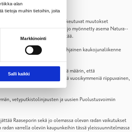
tiikka-alan
ietoja muihin tietoihin, joita
että kun osuus valmistuu. Tähän lukeutuvat muutokset
uttaa lisäksi alueisiin, joille on jo myönnetty asema Natura-­
ehto, jolla tämä voitaisiin välttää.
Markkinointi
jen mukaan myös koko markkinapohjainen kaukojunaliikenne
astuisivat lähijuna matkoina siinä määrin, että
Salli kaikki
ne kaupungista, joka on ollut siitä vuosikymmeniä riippuvainen,
tymän, vetyputkistolinjausten ja uusien Puolustusvoimiin
 jättää Raaseporin sekä jo olemassa olevan radan vaikutukset
 radan varrella oleviin kaupunkeihin tässä yleissuunnitelmassa