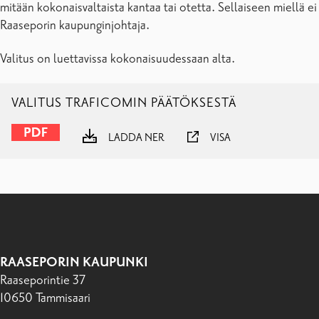
mitään kokonaisvaltaista kantaa tai otetta. Sellaiseen miellä ei
Raaseporin kaupunginjohtaja.
Valitus on luettavissa kokonaisuudessaan alta.
VALITUS TRAFICOMIN PÄÄTÖKSESTÄ
LADDA NER
VISA
RAASEPORIN KAUPUNKI
Raaseporintie 37
10650 Tammisaari