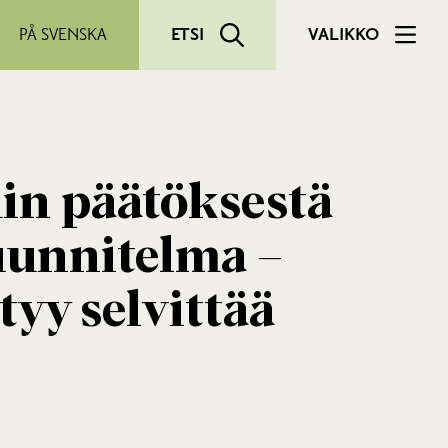
PÅ SVENSKA
ETSI
VALIKKO
in päätöksestä
uunnitelma –
tyy selvittää