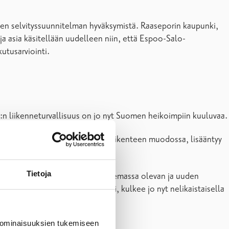
ennen selvityssuunnitelman hyväksymistä. Raaseporin kaupunki,
ja asia käsitellään uudelleen niin, että Espoo-Salo-
utusarviointi.
2:n liikenneturvallisuus on jo nyt Suomen heikoimpiin kuuluvaa.
mahdollisen korvaavan lähijunaliikenteen muodossa, lisääntyy
Tietoja
tai vaikutuksiin. Tämä ajaa jo olemassa olevan ja uuden
ukaan lukien Salo, Lohja ja Vihti, kulkee jo nyt nelikaistaisella
 ominaisuuksien tukemiseen