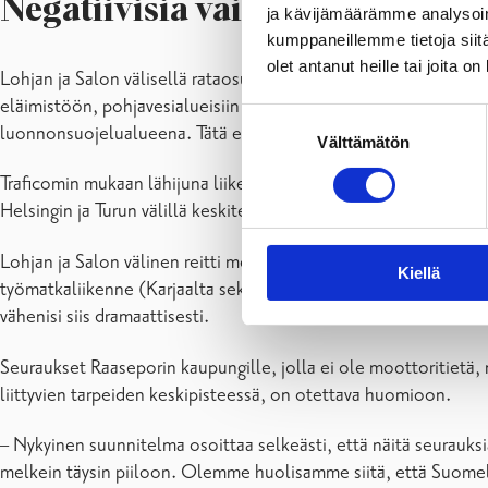
Negatiivisia vaikutuksia sekä t
ja kävijämäärämme analysoim
kumppaneillemme tietoja siitä
olet antanut heille tai joita o
Lohjan ja Salon välisellä rataosuudella on poikkeuksellisen su
eläimistöön, pohjavesialueisiin ja ilmastoon, jotka ulottuvat m
Suostumuksen
luonnonsuojelualueena. Tätä ei voida millään tavalla pitää ohite
Välttämätön
valinta
Traficomin mukaan lähijuna liikenteen kustannukset rahoiteta
Helsingin ja Turun välillä keskitetään Länsirajalle, jos rata ra
Lohjan ja Salon välinen reitti merkitsisi käytännössä Raaseporil
Kiellä
työmatkaliikenne (Karjaalta sekä Turkuun että Helsinkiin) muut
vähenisi siis dramaattisesti.
Seuraukset Raaseporin kaupungille, jolla ei ole moottoritietä, 
liittyvien tarpeiden keskipisteessä, on otettava huomioon.
– Nykyinen suunnitelma osoittaa selkeästi, että näitä seurauk
melkein täysin piiloon. Olemme huolisamme siitä, että Suomella