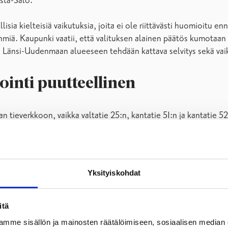
ista-Salo.
isia kielteisiä vaikutuksia, joita ei ole riittävästi huomioitu 
hmiä. Kaupunki vaatii, että valituksen alainen päätös kumotaan 
ja Länsi-Uudenmaan alueeseen tehdään kattava selvitys sekä vaik
ointi puutteellinen
 tieverkkoon, vaikka valtatie 25:n, kantatie 51:n ja kantatie 5
jonta Rantaradalla käytännössä lakkaa, sekä nopeudet laskevat 
Yksityiskohdat
lisääntyy”, eikä oteta kantaa mihinkään muihin toimenpiteisiin 
seen tilanteeseen, sillä Helsingin ja Turun välinen tieliikenne, m
njohtaja
Anita Westerholm
.
itä
mme sisällön ja mainosten räätälöimiseen, sosiaalisen median