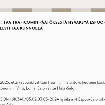
ITTAA TRAFICOMIN PÄÄTÖKSESTÄ HYVÄKSYÄ ESPOO
SELVITTÄÄ KUNNOLLA
025, että kaupunki valittaa Helsingin hallinto-oikeuteen koski
onummi, Vihti, Lohja, Salo välille Hista-Salo.
TRAFICOM/616340/05.02.03.03/2024 hyväksynyt Espoo-Salo oik