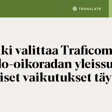
i valittaa Traficom
o-oikoradan yleiss
iset vaikutukset täy