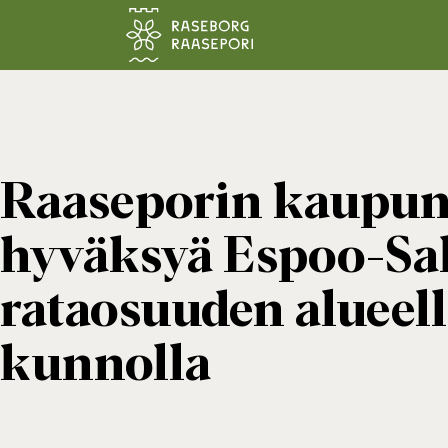
Siirry pääsisältöön
Raaseporin kaupunk
hyväksyä Espoo-Sal
rataosuuden alueell
kunnolla