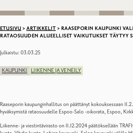
ETUSIVU
>
ARTIKKELIT
>
RAASEPORIN KAUPUNKI VAL
RATAOSUUDEN ALUEELLISET VAIKUTUKSET TÄYTYY 
Julkaistu: 03.03.25
KAUPUNKI
LIIKENNE JA VENEILY
Raaseporin kaupunginhallitus on päättänyt kokouksessaan 11.2.2
hyväksymistä rataosuudelle Espoo-Salo -oikorata, Espoo, Kirkk
Liikenne- ja viestintävirasto on 11.12.2024 päätöksellään 