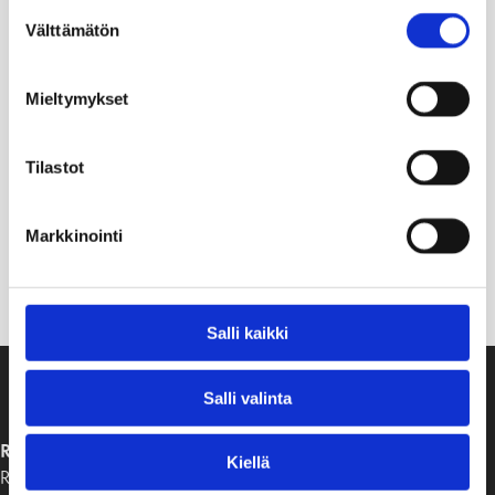
Suostumuksen
Välttämätön
valinta
Mieltymykset
Tilastot
Markkinointi
Salli kaikki
Salli valinta
RAASEPORIN KAUPUNKI
Kiellä
Raaseporintie 37