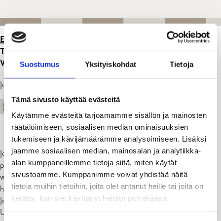
ETUSIVU
>
ARTIKKELIT
>
RAASEPORIN KAUPUNKI
TOIVOTTAA HYVÄÄ JOULUA JA ONNELLISTA UUTTA
VUOTTA 2023!
Suostumus
Yksityiskohdat
Tietoja
Julkaistu: 23.12.22
Tämä sivusto käyttää evästeitä
KAUPUNKI
Käytämme evästeitä tarjoamamme sisällön ja mainosten
räätälöimiseen, sosiaalisen median ominaisuuksien
tukemiseen ja kävijämäärämme analysoimiseen. Lisäksi
jaamme sosiaalisen median, mainosalan ja analytiikka-
Joulutervehdysten lähettämisen sijaan Raaseporin kaupunki on
alan kumppaneillemme tietoja siitä, miten käytät
perinteisesti lahjoittanut joulukorttirahat hyväntekeväisyyteen. Tänä
sivustoamme. Kumppanimme voivat yhdistää näitä
vuonna, 2022, joulukorttirahat lahjoitetaan niiden ukrainalaisten
tietoja muihin tietoihin, joita olet antanut heille tai joita on
hyväksi, jotka ovat etsineet turvaa ja suojaa Raaseporista.
kerätty, kun olet käyttänyt heidän palvelujaan.
Joulukorttirahat, 1000 euroa lahjoitetaan Tenala-Bromarv
Ukrainahjälp-ryhmälle.