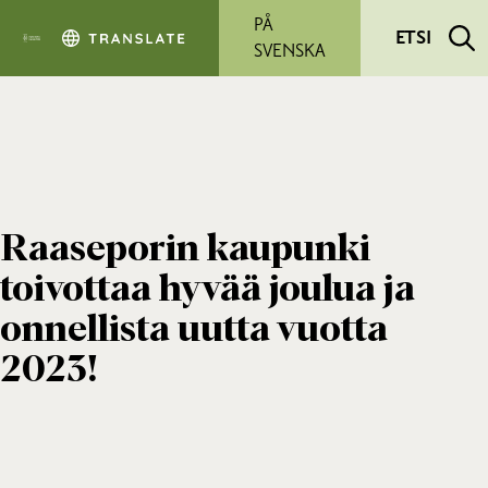
Siirry pääsisältöön
PÅ
ETSI
SVENSKA
Raaseporin kaupunki
toivottaa hyvää joulua ja
onnellista uutta vuotta
2023!