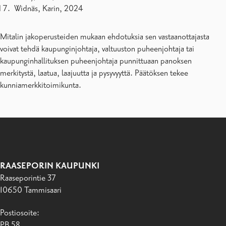
Widnäs, Karin, 2024
Mitalin jakoperusteiden mukaan ehdotuksia sen vastaanottajasta
voivat tehdä kaupunginjohtaja, valtuuston puheenjohtaja tai
kaupunginhallituksen puheenjohtaja punnittuaan panoksen
merkitystä, laatua, laajuutta ja pysyvyyttä. Päätöksen tekee
kunniamerkkitoimikunta.
RAASEPORIN KAUPUNKI
Raaseporintie 37
10650 Tammisaari
Postiosoite:
PB 58