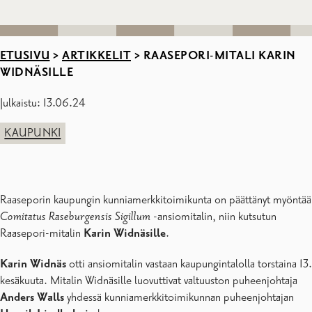
ETUSIVU
>
ARTIKKELIT
>
RAASEPORI-MITALI KARIN
WIDNÄSILLE
Julkaistu: 13.06.24
KAUPUNKI
Raaseporin kaupungin kunniamerkkitoimikunta on päättänyt myöntää
Comitatus Raseburgensis Sigillum
-ansiomitalin, niin kutsutun
Raasepori-mitalin
Karin Widnäsille
.
Karin Widnäs
otti ansiomitalin vastaan kaupungintalolla torstaina 13.
kesäkuuta. Mitalin Widnäsille luovuttivat valtuuston puheenjohtaja
Anders Walls
yhdessä kunniamerkkitoimikunnan puheenjohtajan