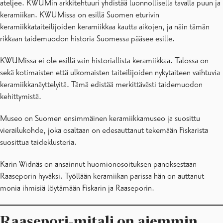
ateljee. KWUMin arkkitehtuuri yhdistää luonnollisella tavalla puun ja
keramiikan. KWUMissa on esillä Suomen eturivin
keramiikkataiteilijoiden keramiikkaa kautta aikojen, ja näin tämän
rikkaan taidemuodon historia Suomessa pääsee esille.
KWUMissa ei ole esillä vain historiallista keramiikkaa. Talossa on
sekä kotimaisten että ulkomaisten taiteilijoiden nykytaiteen vaihtuvia
keramiikkanäyttelyitä. Tämä edistää merkittävästi taidemuodon
kehittymistä.
Museo on Suomen ensimmäinen keramiikkamuseo ja suosittu
vierailukohde, joka osaltaan on edesauttanut tekemään Fiskarista
suosittua taideklusteria.
Karin Widnäs on ansainnut huomionosoituksen panoksestaan
Raaseporin hyväksi. Työllään keramiikan parissa hän on auttanut
monia ihmisiä löytämään Fiskarin ja Raaseporin.
Raasepori-mitali on aiemmin