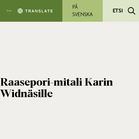
Siirry pääsisältöön
PÅ
ETSI
SVENSKA
Raasepori-mitali Karin
Widnäsille