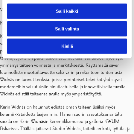
Valtuuston puheenjohtajan Anders Wallsin ehdotus
Salli kaikki
Karin Widnäs
Salli valinta
Karin Widnäs on yksi Suomen eturivin taiteilijoista nykykeramiikan
saralla. Widnäs aloitti toimintansa jo 1970-luvulla, ja hän on tehnyt
Kiellä
pitkän uran keraamikkona ja taiteilijana. Hän on ainutlaatuinen
taiteilija, jolla on paitsi uskomattomat tekniset taidot myös syvä
ymmärrys taiteen voimasta ja merkityksestä. Käyttämällä saven
luonnollista muotoiltavuutta sekä värin ja rakenteen tuntemusta
Widnäs on luonut teoksia, joissa perinteiset tekniikat yhdistyvät
moderneihin vaikutuksiin ainutlaatuisella ja innovatiivisella tavalla.
Widnäs edistää taiteensa avulla myös ympäristötyötä.
Karin Widnäs on halunnut edistää oman taiteen lisäksi myös
keramiikkataidetta laajemmin. Hänen suurin saavutuksensa tällä
saralla on Karin Widnäsin keramiikkamuseo ja galleria KWUM
Fiskarissa. Täällä sijaitsevat Studio Widnäs, taiteilijan koti, työtilat ja