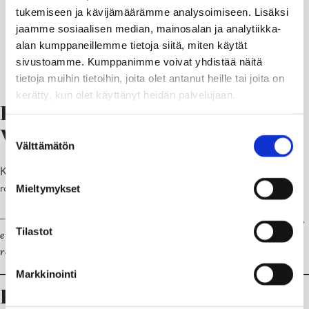
tukemiseen ja kävijämäärämme analysoimiseen. Lisäksi
jaamme sosiaalisen median, mainosalan ja analytiikka-
alan kumppaneillemme tietoja siitä, miten käytät
sivustoamme. Kumppanimme voivat yhdistää näitä
tietoja muihin tietoihin, joita olet antanut heille tai joita on
kerätty, kun olet käyttänyt heidän palvelujaan.
Rohkaisevat vanhemmat
Suostumuksen
Widnäsin menestyksen takana
Välttämätön
valinta
Karin Widnäs haluaa myös nostaa esiin vanhempansa, jotka aina
rohkaisivat häntä luomaan.
Mieltymykset
–
He eivät koskaan sanoneet minulle ”eihän noin voi tehdä!”. Uskon,
Tilastot
että kaikki lapset ovat jollain tapaa lahjakkaita, ja on todella tärkeää
rohkaista ja antaa lapsen kehittää kykyään
,
Widnäs
sanoo.
Markkinointi
Perustelut