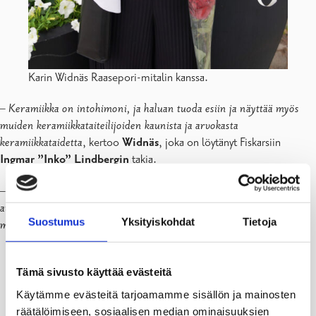
Karin Widnäs Raasepori-mitalin kanssa.
–
Keramiikka on intohimoni, ja haluan tuoda esiin ja näyttää myös
muiden keramiikkataiteilijoiden kaunista ja arvokasta
keramiikkataidetta
, kertoo
Widnäs
, joka on löytänyt Fiskarsiin
Ingmar ”Inko” Lindbergin
takia.
–
Että olen nyt raaseporilainen, on oikeastaan Inkon syy. Hänhän
aikoinaan sai idean houkutella Fiskarsin ruukkiin taiteilijoita,
Suostumus
Yksityiskohdat
Tietoja
muotoilijoita ja käsityöläisiä
,
Widnäs
jatkaa.
Tämä sivusto käyttää evästeitä
Käytämme evästeitä tarjoamamme sisällön ja mainosten
räätälöimiseen, sosiaalisen median ominaisuuksien