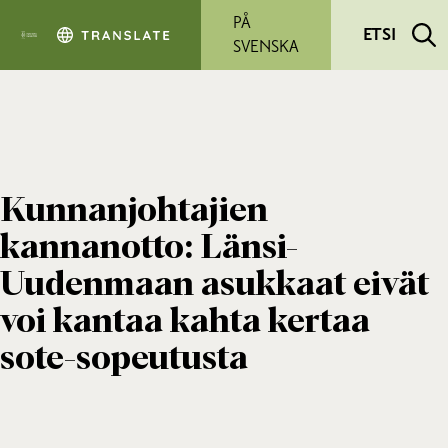
Siirry pääsisältöön
PÅ
ETSI
SVENSKA
Kunnanjohtajien
kannanotto: Länsi-
Uudenmaan asukkaat eivät
voi kantaa kahta kertaa
sote-sopeutusta