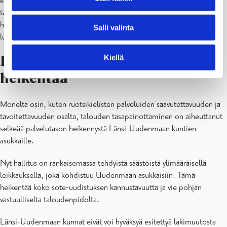
keskiarvoa heikompi. Sitoutuminen julkisen talouden
tasapainottamiseen on vaatinut hyväksyntää ja sitoutumista ei vain
hyvinvointialueen henkilöstöltä vaan myös laajemmin alueen
Salli valinta
luottamushenkilöiltä ja asukkailta.
Kiellä
Palvelutasoa ei voi enää
heikentää
Monelta osin, kuten ruotsikielisten palveluiden saavutettavuuden ja
tavoitettavuuden osalta, talouden tasapainottaminen on aiheuttanut
selkeää palvelutason heikennystä Länsi-Uudenmaan kuntien
asukkaille.
Nyt hallitus on rankaisemassa tehdyistä säästöistä ylimääräisellä
leikkauksella, joka kohdistuu Uudenmaan asukkaisiin. Tämä
heikentää koko sote-uudistuksen kannustavuutta ja vie pohjan
vastuulliselta taloudenpidolta.
Länsi-Uudenmaan kunnat eivät voi hyväksyä esitettyä lakimuutosta