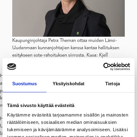
Kaupunginjohtaja Petra Theman ottaa muiden Länsi-
Uudenmaan kunnanjohtajien kanssa kantaa hallituksen
esitykseen sote-rahoituksen siirrosta.
Kuva: Kjell
Svenskberg
Hallituksen esitys sote-rahoituksen siirrosta on Länsi-Uudenmaan
asukkaiden näkökulmasta kestämätön. Alueen asukkaiden
Suostumus
Yksityiskohdat
Tietoja
palvelutarve kasvaa maan kärkivauhtia. Suurin osa sote-palveluista
kohdistuu lapsille tai ikääntyneille. Länsi-Uudellamaalla nämä
molemmat ikäryhmät kasvavat nopeammin kuin muualla maassa.
Tämä sivusto käyttää evästeitä
Käytämme evästeitä tarjoamamme sisällön ja mainosten
Hallituksen esityksen perustelut pysyville rahansiirroille pois
räätälöimiseen, sosiaalisen median ominaisuuksien
Uudeltamaalta eivät ole uskottavia. Ratkaisujen tulee perustua
tukemiseen ja kävijämäärämme analysoimiseen. Lisäksi
läpinäkyvään tietopohjaan ja THL:n esittämään, tutkimukseen
jaamme sosiaalisen median, mainosalan ja analytiikka-