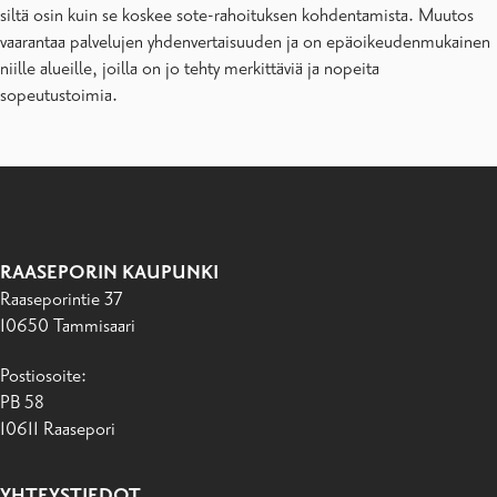
siltä osin kuin se koskee sote-rahoituksen kohdentamista. Muutos
vaarantaa palvelujen yhdenvertaisuuden ja on epäoikeudenmukainen
niille alueille, joilla on jo tehty merkittäviä ja nopeita
sopeutustoimia.
RAASEPORIN KAUPUNKI
Raaseporintie 37
10650 Tammisaari
Postiosoite:
PB 58
10611 Raasepori
YHTEYSTIEDOT