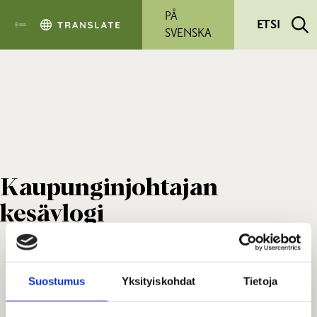
Siirry pääsisältöön
PÅ
ETSI
SVENSKA
Kaupunginjohtajan
kesävlogi
Suostumus
Yksityiskohdat
Tietoja