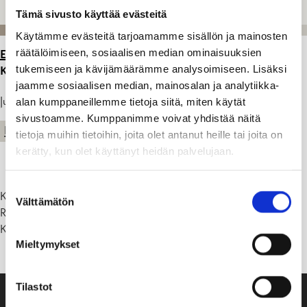
Tämä sivusto käyttää evästeitä
Käytämme evästeitä tarjoamamme sisällön ja mainosten
räätälöimiseen, sosiaalisen median ominaisuuksien
ETUSIVU
>
ARTIKKELIT
>
KAUPUNGINJOHTAJAN
tukemiseen ja kävijämäärämme analysoimiseen. Lisäksi
KESÄVLOGI
jaamme sosiaalisen median, mainosalan ja analytiikka-
Julkaistu: 09.06.23
alan kumppaneillemme tietoja siitä, miten käytät
sivustoamme. Kumppanimme voivat yhdistää näitä
KAUPUNKI
tietoja muihin tietoihin, joita olet antanut heille tai joita on
kerätty, kun olet käyttänyt heidän palvelujaan.
Suostumuksen
Kuuntele kaupunginjohtaja Petra Themanin ajatuksia muun muassa
Välttämätön
valinta
Raaseporin kehityksestä kesävlogissa, joka tällä kertaa tulee Pohjan
Kasberget-kukkulalta.
Mieltymykset
Tilastot