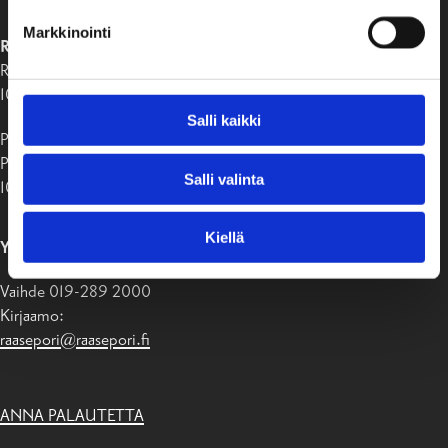
Markkinointi
RAASEPORIN KAUPUNKI
Raaseporintie 37
10650 Tammisaari
Salli kaikki
Postiosoite:
PB 58
Salli valinta
10611 Raasepori
Kiellä
YHTEYSTIEDOT
Vaihde 019-289 2000
Kirjaamo:
raasepori@raasepori.fi
ANNA PALAUTETTA