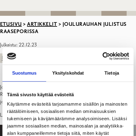
ETUSIVU
>
ARTIKKELIT
>
JOULURAUHAN JULISTUS
RAASEPORISSA
Julkaistu: 22.12.23
KAUPUNKI
Suostumus
Yksityiskohdat
Tietoja
Joulurauha julistetaan perinteisesti puistikon lavalta,
Raatihuoneentorin laidalla Tammisaaressa sunnuntaina 24.
Tämä sivusto käyttää evästeitä
joulukuuta klo 14.
Käytämme evästeitä tarjoamamme sisällön ja mainosten
räätälöimiseen, sosiaalisen median ominaisuuksien
Lämpimästi tervetuloa mukaan!
tukemiseen ja kävijämäärämme analysoimiseen. Lisäksi
jaamme sosiaalisen median, mainosalan ja analytiikka-
alan kumppaneillemme tietoja siitä, miten käytät