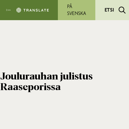
Siirry pääsisältöön
PÅ
ETSI
SVENSKA
Joulurauhan julistus
Raaseporissa