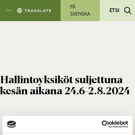
Siirry pääsisältöön
PÅ
ETSI
SVENSKA
Hallintoyksiköt suljettuna
kesän aikana 24.6-2.8.2024