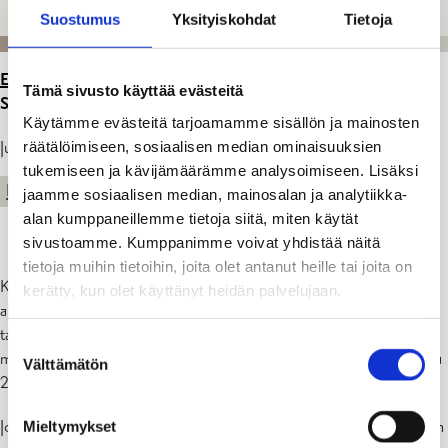
Suostumus
Yksityiskohdat
Tietoja
ETUSIVU
>
ARTIKKELIT
>
HALLINTOYKSIKÖT
Tämä sivusto käyttää evästeitä
SULJETTUNA KESÄN AIKANA 24.6-2.8.2024
Käytämme evästeitä tarjoamamme sisällön ja mainosten
räätälöimiseen, sosiaalisen median ominaisuuksien
Julkaistu: 19.06.24
tukemiseen ja kävijämäärämme analysoimiseen. Lisäksi
KAUPUNKI
jaamme sosiaalisen median, mainosalan ja analytiikka-
alan kumppaneillemme tietoja siitä, miten käytät
sivustoamme. Kumppanimme voivat yhdistää näitä
tietoja muihin tietoihin, joita olet antanut heille tai joita on
Kaupungin hallintoyksiköiden toiminta on rajoitettua lomakauden
kerätty, kun olet käyttänyt heidän palvelujaan.
aikana 24.6-2.8.2024. Kesätauko ei koske puhelinvaihdetta,
tarpeellista asiakaspalvelua kuten liikelaitoksen palveluja tai
Suostumuksen
matkailuinfoa. Rakennusvalvonta on suljettu viikoilla 28–30, viikoilla
Välttämätön
valinta
27 ja 30 palvelu on rajoitettua.
Jos tarvitset lomakkeita tai muuta tietoa, voit kääntyä kaupungintalon
Mieltymykset