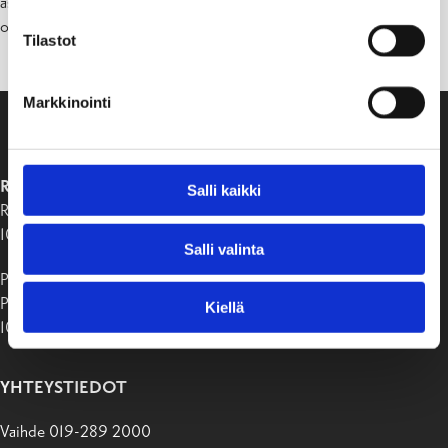
asiakaspalvelun puoleen. Asiakaspalvelupiste sekä kaupungin vaihde
on avoinna arkisin klo 8–16 puhelimitse 019 289 2000.
Tilastot
Markkinointi
RAASEPORIN KAUPUNKI
Salli kaikki
Raaseporintie 37
10650 Tammisaari
Salli valinta
Postiosoite:
PB 58
Kiellä
10611 Raasepori
YHTEYSTIEDOT
Vaihde 019-289 2000