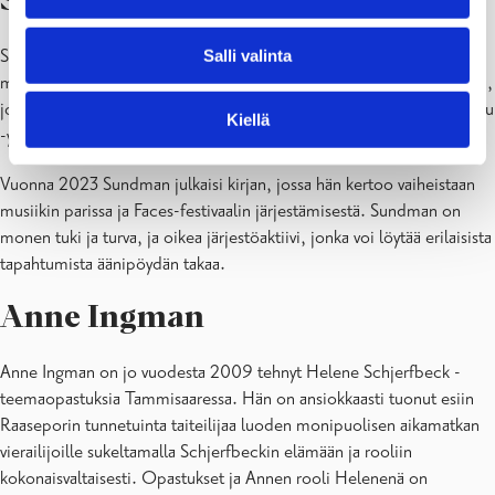
Sepi Sundman
Sepi Sundman on pitkäaikainen järjestötoimija ja tunnettu muun
Salli valinta
muassa Karjaan mielenterveysyhdistys Kaippari ry:n puheenjohtajana,
joka vuonna 2022 sai Mielenterveyden keskusliiton Vuoden Pomppu
Kiellä
-yhdistyspalkinnon.
Vuonna 2023 Sundman julkaisi kirjan, jossa hän kertoo vaiheistaan
musiikin parissa ja Faces-festivaalin järjestämisestä. Sundman on
monen tuki ja turva, ja oikea järjestöaktiivi, jonka voi löytää erilaisista
tapahtumista äänipöydän takaa.
Anne Ingman
Anne Ingman on jo vuodesta 2009 tehnyt Helene Schjerfbeck -
teemaopastuksia Tammisaaressa. Hän on ansiokkaasti tuonut esiin
Raaseporin tunnetuinta taiteilijaa luoden monipuolisen aikamatkan
vierailijoille sukeltamalla Schjerfbeckin elämään ja rooliin
kokonaisvaltaisesti. Opastukset ja Annen rooli Helenenä on