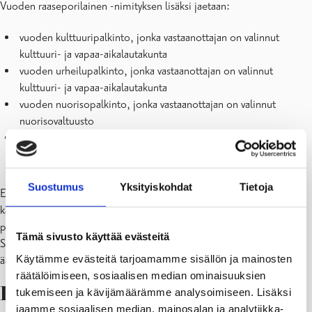
Vuoden raaseporilainen -nimityksen lisäksi jaetaan:
vuoden kulttuuripalkinto, jonka vastaanottajan on valinnut
kulttuuri- ja vapaa-aikalautakunta
vuoden urheilupalkinto, jonka vastaanottajan on valinnut
kulttuuri- ja vapaa-aikalautakunta
vuoden nuorisopalkinto, jonka vastaanottajan on valinnut
nuorisovaltuusto
vuoden kestävän kehityksen palkinto, jonka vastaanottajan on
valinnut kaupunkikehitysjaosto.
Suostumus
Yksityiskohdat
Tietoja
Ennakkotuomaristo, johon tänä vuonna kuuluvat
kaupunginhallituksen valitsemat jäsenet, kaupunginhallituksen
puheenjohtaja Anita Westerholm ja kaupunginhallituksen jäsen Kati
Tämä sivusto käyttää evästeitä
Sointukangas sekä viestintäpäällikkö Petra Louhimies, on valinnut
Käytämme evästeitä tarjoamamme sisällön ja mainosten
äänestykseen seuraavat ehdokkaat:
räätälöimiseen, sosiaalisen median ominaisuuksien
Raaseporin Jouluapu
tukemiseen ja kävijämäärämme analysoimiseen. Lisäksi
jaamme sosiaalisen median, mainosalan ja analytiikka-