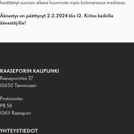
herättänyt vuosien aikana huomiota myös kotimaisessa mediassa.
Äänestys on päättynyt 2.2.2024 klo 12. Kiitos kaikille
äänestäjille!
RAASEPORIN KAUPUNKI
Raaseporintie 37
10650 Tammisaari
Postiosoite:
PB 58
10611 Raasepori
YHTEYSTIEDOT