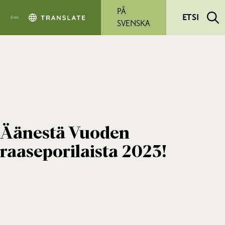
Siirry pääsisältöön
PÅ
ETSI
SVENSKA
Äänestä Vuoden
raaseporilaista 2023!