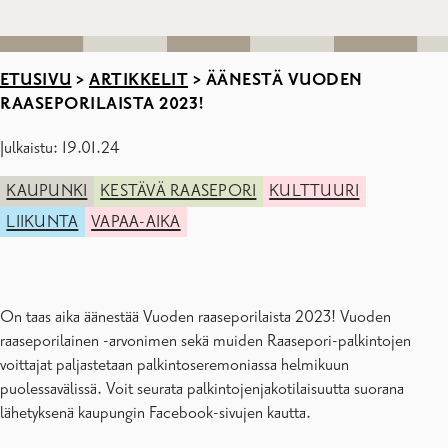
ETUSIVU
>
ARTIKKELIT
>
ÄÄNESTÄ VUODEN
RAASEPORILAISTA 2023!
Julkaistu: 19.01.24
KAUPUNKI
KESTÄVÄ RAASEPORI
KULTTUURI
LIIKUNTA
VAPAA-AIKA
On taas aika äänestää Vuoden raaseporilaista 2023! Vuoden
raaseporilainen -arvonimen sekä muiden Raasepori-palkintojen
voittajat paljastetaan palkintoseremoniassa helmikuun
puolessavälissä. Voit seurata palkintojenjakotilaisuutta suorana
lähetyksenä kaupungin Facebook-sivujen kautta.