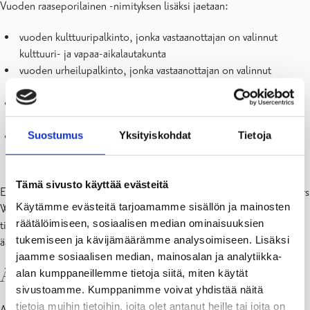
Vuoden raaseporilainen -nimityksen lisäksi jaetaan:
vuoden kulttuuripalkinto, jonka vastaanottajan on valinnut
kulttuuri- ja vapaa-aikalautakunta
vuoden urheilupalkinto, jonka vastaanottajan on valinnut
kulttuuri- ja vapaa-aikalautakunta
vuoden nuorisopalkinto, jonka vastaanottajan on valinnut
nuorisovaltuusto
Suostumus
Yksityiskohdat
Tietoja
vuoden kestävän kehityksen palkinto, jonka vastaanottajan on
valinnut kaupunkikehitysosasto.
Tämä sivusto käyttää evästeitä
Ennakkotuomaristo, johon kuuluvat valtuuston puheenjohtaja Anders
Käytämme evästeitä tarjoamamme sisällön ja mainosten
Walls, kaupunginhallituksen puheenjohtaja Anita Westerholm ja
räätälöimiseen, sosiaalisen median ominaisuuksien
tiedottaja Petra Louhimies, on valinnut seuraavat ehdokkaat
tukemiseen ja kävijämäärämme analysoimiseen. Lisäksi
äänestykseen
jaamme sosiaalisen median, mainosalan ja analytiikka-
Andreas Rönnberg
alan kumppaneillemme tietoja siitä, miten käytät
sivustoamme. Kumppanimme voivat yhdistää näitä
tietoja muihin tietoihin, joita olet antanut heille tai joita on
Andreas Rönnberg on monivuotinen BK-46 miesten