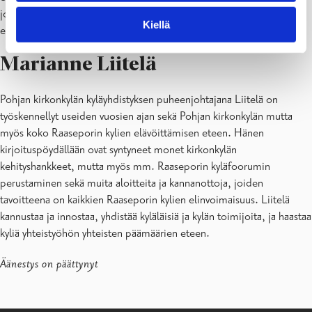
joulukalenterin. Tämän lisäksi yhdistys pitää huolta ympäristöstä
Kiellä
erilaisten projektien kautta sekä ruovikkoja raivaamalla.
Marianne Liitelä
Pohjan kirkonkylän kyläyhdistyksen puheenjohtajana Liitelä on
työskennellyt useiden vuosien ajan sekä Pohjan kirkonkylän mutta
myös koko Raaseporin kylien elävöittämisen eteen. Hänen
kirjoituspöydällään ovat syntyneet monet kirkonkylän
kehityshankkeet, mutta myös mm. Raaseporin kyläfoorumin
perustaminen sekä muita aloitteita ja kannanottoja, joiden
tavoitteena on kaikkien Raaseporin kylien elinvoimaisuus. Liitelä
kannustaa ja innostaa, yhdistää kyläläisiä ja kylän toimijoita, ja haastaa
kyliä yhteistyöhön yhteisten päämäärien eteen.
Äänestys on päättynyt