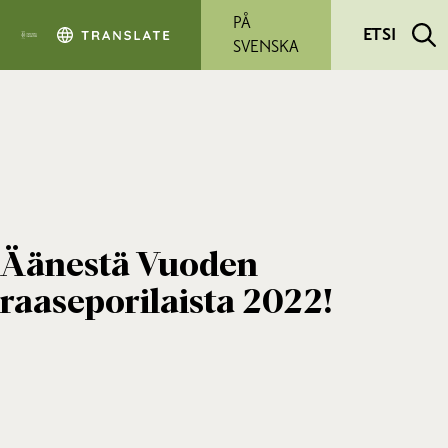
Siirry pääsisältöön
PÅ
ETSI
SVENSKA
Äänestä Vuoden
raaseporilaista 2022!