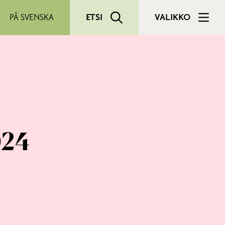
PÅ SVENSKA
ETSI
VALIKKO
024