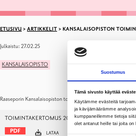
ETUSIVU
>
ARTIKKELIT
>
KANSALAISOPISTON TOIMI
Julkaistu: 27.02.25
KANSALAISOPISTO
Suostumus
Tämä sivusto käyttää eväste
Raaseporin Kansalaisopiston toimintakertomus vuodelle 2024 o
Käytämme evästeitä tarjoama
ja kävijämäärämme analysoim
kumppaneillemme tietoja siitä
TOIMINTAKERTOMUS 2024
olet antanut heille tai joita o
LATAA
NÄYTÄ