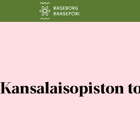
Siirry pääsisältöön
Kansalaisopiston 