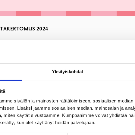
NTAKERTOMUS 2024
Yksityiskohdat
itä
n nyt julkaistu!
mme sisällön ja mainosten räätälöimiseen, sosiaalisen median
iseen. Lisäksi jaamme sosiaalisen median, mainosalan ja analy
, miten käytät sivustoamme. Kumppanimme voivat yhdistää näitä t
n kerätty, kun olet käyttänyt heidän palvelujaan.