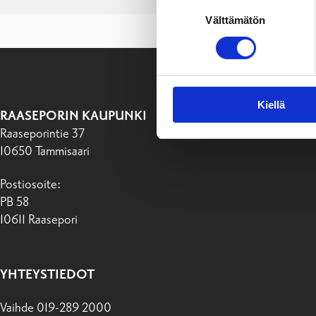
Suostumuksen
Välttämätön
valinta
Kiellä
RAASEPORIN KAUPUNKI
Raaseporintie 37
10650 Tammisaari
Postiosoite:
PB 58
10611 Raasepori
YHTEYSTIEDOT
Vaihde 019-289 2000