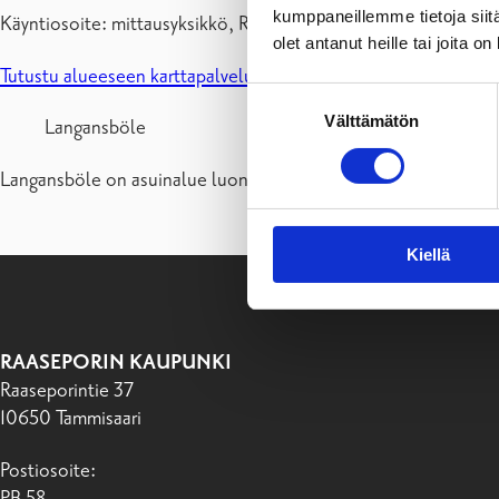
kumppaneillemme tietoja siitä
Käyntiosoite: mittausyksikkö, Raaseporintie 37, 10650 Tammisa
olet antanut heille tai joita o
Tutustu alueeseen karttapalvelussamme.
Suostumuksen
Välttämätön
valinta
Langansböle
Langansböle on asuinalue luonnon keskellä mutta vain 5 km Tam
Kiellä
RAASEPORIN KAUPUNKI
Raaseporintie 37
10650 Tammisaari
Postiosoite:
PB 58