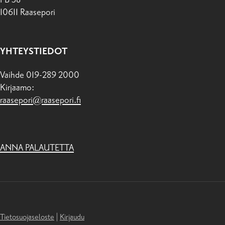
10611 Raasepori
YHTEYSTIEDOT
Vaihde 019-289 2000
Kirjaamo:
raasepori@raasepori.fi
ANNA PALAUTETTA
Tietosuojaseloste
|
Kirjaudu