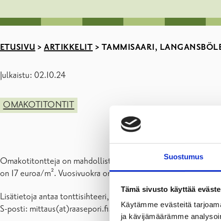
ETUSIVU
>
ARTIKKELIT
>
TAMMISAARI, LANGANSBÖL
Julkaistu: 02.10.24
OMAKOTITONTIT
Suostumus
Omakotitontteja on mahdollista varata Laulupuun, Tilhinkujan, 
on 17 euroa/m². Vuosivuokra on 5 % kauppahinnasta ja se on si
Tämä sivusto käyttää eväste
Lisätietoja antaa tonttisihteeri, puh. 019 289 2526.
Käytämme evästeitä tarjoama
S-posti: mittaus(at)raasepori.fi.
ja kävijämäärämme analysoim