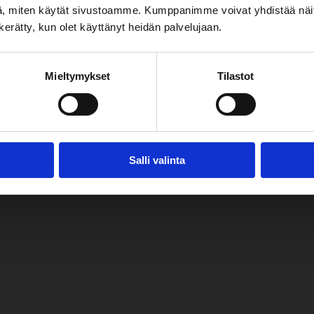
, miten käytät sivustoamme. Kumppanimme voivat yhdistää näitä t
ari.
n kerätty, kun olet käyttänyt heidän palvelujaan.
Mieltymykset
Tilastot
misaaren keskustasta. Lähistöltä 3,5 km päästä löytyy sekä pä
Salli valinta