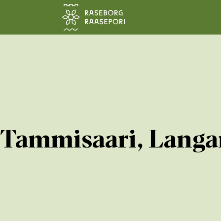
Siirry pääsisältöön
Tammisaari, Langa