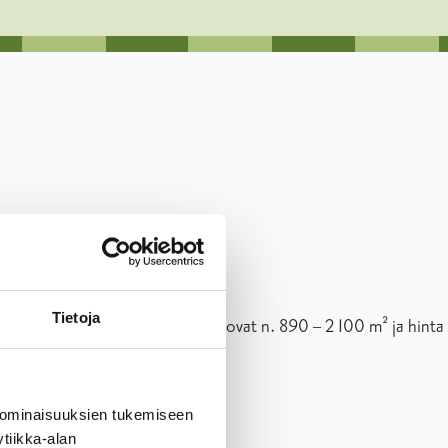
Tietoja
 varrella. Tonttien pinta-alat ovat n. 890 – 2 100 m² ja hinta
 ominaisuuksien tukemiseen
tiikka-alan