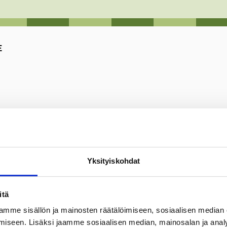
E
Yksityiskohdat
Satakielenkujan, Hanhikujan, Laulujoutsenenkujan ja Rastaantien
dottu elinkustannusindeksiin.
itä
mme sisällön ja mainosten räätälöimiseen, sosiaalisen median
iseen. Lisäksi jaamme sosiaalisen median, mainosalan ja analy