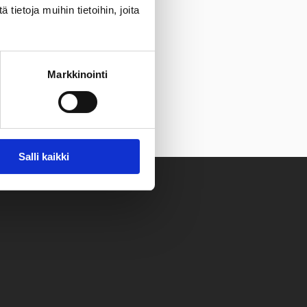
ietoja muihin tietoihin, joita
Markkinointi
iväkoti, että ruokakauppa.
Salli kaikki