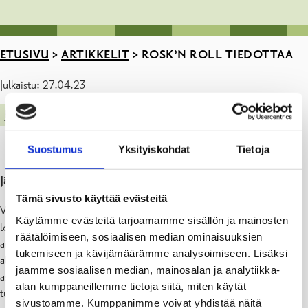
ETUSIVU
>
ARTIKKELIT
>
ROSK’N ROLL TIEDOTTAA
Julkaistu: 27.04.23
KESTÄVÄ RAASEPORI
ASUMINEN JA YMPÄRISTÖ
Suostumus
Yksityiskohdat
Tietoja
Jätteiden keräysautot kevätkierroksille
Tämä sivusto käyttää evästeitä
Vaarallisen jätteen keräysauto Otto vastaanottaa muun muassa
Käytämme evästeitä tarjoamamme sisällön ja mainosten
loisteputkia, jäteöljyä, akkuja, maaleja, liuottimia, sekä torjunta-
räätälöimiseen, sosiaalisen median ominaisuuksien
aineita. Vaaralliset jätteet ovat turvallisinta tuoda keräykseen
tukemiseen ja kävijämäärämme analysoimiseen. Lisäksi
alkuperäispakkauksessaan tai muussa ehjässä ja tiiviisti suljetussa
jaamme sosiaalisen median, mainosalan ja analytiikka-
astiassa, johon on selvästi merkitty sen sisältö. Otto-autolle voi
alan kumppaneillemme tietoja siitä, miten käytät
tuoda vaarallisia jätteitä enintään 50 kg/asiakas.
sivustoamme. Kumppanimme voivat yhdistää näitä