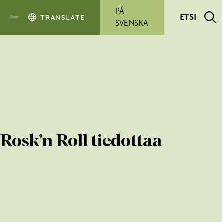
Siirry pääsisältöön
PÅ
ETSI
SVENSKA
Rosk’n Roll tiedottaa