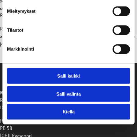
sekä häiriöitä Hagenin liittymässä ja liikenneväylällä.
Työmaa-alue
suljetaan kokonaan
turvallisuuden varmistamiseksi, ja pääsy
Mieltymykset
Ramsholmenin ja Högholmenin alueille estetään tilapäisesti.
Raaseporin kaupunki pahoittelee rakennushankkeesta mahdollisesti
Tilastot
aiheutuvia häiriöitä ja kiittää asukkaita ja vierailijoita kärsivällisyydestä
ja ymmärryksestä rakennustöiden aikana.
Markkinointi
Salli kaikki
RAASEPORIN KAUPUNKI
Salli valinta
Raaseporintie 37
10650 Tammisaari
Kiellä
Postiosoite:
PB 58
10611 Raasepori