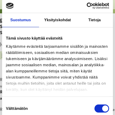
Suostumus
Yksityiskohdat
Tietoja
ETUSIVU
>
ARTIKKELIT
>
TYÖT SNÄCKSUNDIN
SILLALLA TAMMISAARESSA ALKAVAT 18.8. ALUE
SULJETAAN YLEISÖLTÄ.
Tämä sivusto käyttää evästeitä
Julkaistu: 24.07.25
Käytämme evästeitä tarjoamamme sisällön ja mainosten
räätälöimiseen, sosiaalisen median ominaisuuksien
KADUT, PUISTOT JA YLEISET ALUEET
tukemiseen ja kävijämäärämme analysoimiseen. Lisäksi
jaamme sosiaalisen median, mainosalan ja analytiikka-
alan kumppaneillemme tietoja siitä, miten käytät
sivustoamme. Kumppanimme voivat yhdistää näitä
Raaseporin kaupunki aloittaa Ramsholmenin ja Högholmenin
tietoja muihin tietoihin, joita olet antanut heille tai joita on
ulkoilualueille johtavan Snäcksundin sillan uudistustyöt.
kerätty, kun olet käyttänyt heidän palvelujaan.
Rakennustyöt käynnistyvät maanantaina 18. elokuuta ja niiden
arvioidaan valmistuvan 30. marraskuuta 2025 mennessä.
Suostumuksen
Välttämätön
Rakennustöiden aikana sillan ympäristössä voi esiintyä vähäistä melua
valinta