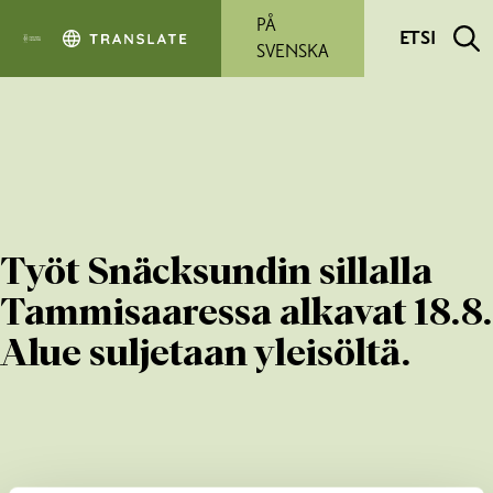
Siirry pääsisältöön
PÅ
ETSI
SVENSKA
Työt Snäcksundin sillalla
Tammisaaressa alkavat 18.8.
Alue suljetaan yleisöltä.