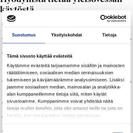
käytöstä
Rakennuksessa on kaksi vessaa, joista toinen on esteetön WC-
tila.
Suostumus
Yksityiskohdat
Tietoja
Ovi avautuu sekä ulkopuolelta että sisäpuolelta painamalla oven
vieressä olevaa nappia.
Ovi lukittuu painamalla sisäpuolelta löytyvää nappia. Nappi on
Tämä sivusto käyttää evästeitä
lähellä ovea ja se on helppo löytää kuvitusten avulla. Lukitus
Käytämme evästeitä tarjoamamme sisällön ja mainosten
näkyy myös ulkopuolelta. Kun avaat oven sisäpuolelta, se
räätälöimiseen, sosiaalisen median ominaisuuksien
avautuu automaattisesti.
tukemiseen ja kävijämäärämme analysoimiseen. Lisäksi
WC-istuimen rengas laskeutuu painamalla WC:n vieressä olevaa
jaamme sosiaalisen median, mainosalan ja analytiikka-
nappia. Huuhtelunappi on vieressä. Istuin nousee
alan kumppaneillemme tietoja siitä, miten käytät
automaattisesti huuhtelun jälkeen.
sivustoamme. Kumppanimme voivat yhdistää näitä
Käsienpesu on automaattinen. Huuhtelu ja kuivaus tapahtuvat
tietoja muihin tietoihin, joita olet antanut heille tai joita on
samassa paikassa. Ensimmäiset vesisuihkut sisältävät saippuaa.
kerätty, kun olet käyttänyt heidän palvelujaan.
Lattia pestään automaattisesti joka viidennen käyttökerran
jälkeen.
Esteettömässä WC:ssä on hälytyspainikkeita, joista yksi on
Suostumuksen