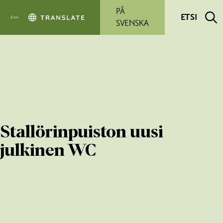
Siirry pääsisältöön
PÅ
ETSI
SVENSKA
Stallörinpuiston uusi
julkinen WC