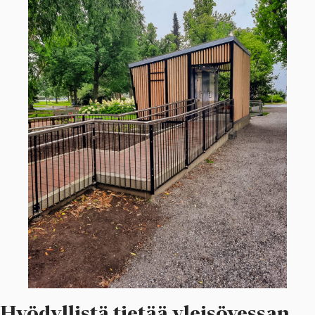
Hyödyllistä tietää yleisövessan