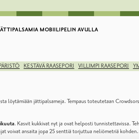
ÄTTIPALSAMIA MOBIILIPELIN AVULLA
PÄRISTÖ
KESTÄVÄ RAASEPORI
VILLIMPI RAASEPORI
Y
ista löytämiään jättipalsameja. Tempaus toteutetaan Crowdsorsa-m
äkuuta
. Kasvit kukkivat nyt ja ovat helposti tunnistettavissa. T
at voivat ansaita jopa 25 senttiä torjuttua neliömetriä kohden.