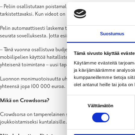
– Peliin osallistutaan poistamalla joko itse löytämiään tai kart
tarkistettavaksi. Kun videot on hyväksytty, voi palkkion pyytä
Pelin automaattisesti laskema torjuntapalkkio perustuu esiintymä
Suostumus
seurata sovelluksesta. Jotta esiintymien viimeisetkin haittakasv
– Tänä vuonna osallistuva budjetointi on antanut meille mahdo
Tämä sivusto käyttää eväste
mobiilipelien käyttöä haitallisten vieraslajien torjunnassa. Tä
Käytämme evästeitä tarjoama
yhteisenä toimintana – uusi tapa ajatella, toteaa Raaseporin k
ja kävijämäärämme analysoim
kumppaneillemme tietoja siitä
Luonnon monimuotoisuutta uhkaavia haitallisia vieraslajeja torj
olet antanut heille tai joita o
yhteensä jopa 100 000 euroa.
Suostumuksen
Mikä on Crowdsorsa?
Välttämätön
valinta
Crowdsorsa on tamperelainen startup-yritys, jonka konsepti on
joukkoistamiseksi kuntalaisille. Pelillä on kartoitettu ennätys