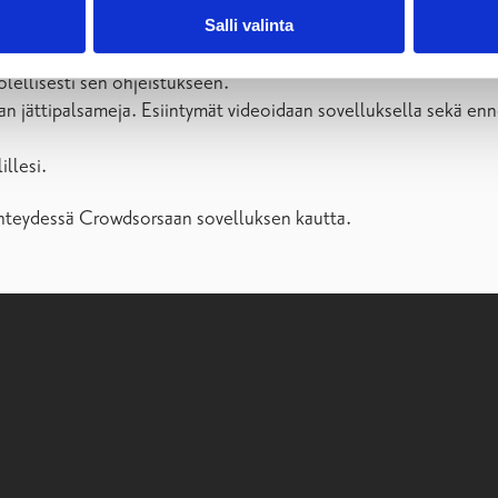
Salli valinta
ellesi käyttäjätunnus.
olellisesti sen ohjeistukseen.
an jättipalsameja. Esiintymät videoidaan sovelluksella sekä enn
illesi.
la yhteydessä Crowdsorsaan sovelluksen kautta.