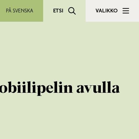
PÅ SVENSKA
ETSI
VALIKKO
biilipelin avulla