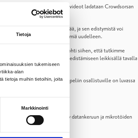
n ja jälkeen torjunnan, ja lopuksi videot ladataan Crowdsorsan
n toimitusjohtaja
Toni Paju
.
kauan kuin palkkiobudjettia riittää, ja sen edistymistä voi
Tietoja
 torjua ainoastaan vanhoja esiintymiä uudelleen.
 parissa työskentelyyn, mikä johti siihen, että tutkimme
aan biologisen monimuotoisuuden edistämiseen leikkisällä tavalla
 ominaisuuksien tukemiseen
tiikka-alan
ietoja muihin tietoihin, joita
Suomea ja Ruotsia. Palkkioita peliin osallistuville on luvassa
Markkinointi
owdsorsa-mobiilipeli on kehitetty datankeruun ja mikrotöiden
penkkejä.