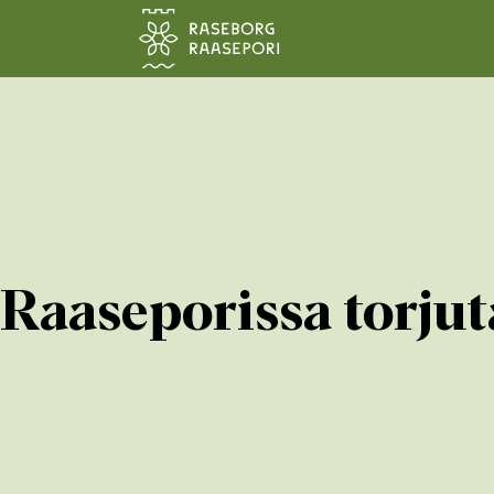
Siirry pääsisältöön
Raaseporissa torjut