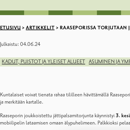
ETUSIVU
>
ARTIKKELIT
>
RAASEPORISSA TORJUTAAN J
Julkaistu: 04.06.24
KADUT, PUISTOT JA YLEISET ALUEET
ASUMINEN JA YM
Kuntalaiset voivat tienata rahaa tililleen hävittämällä Raasepor
ja merkitään kartalle.
Raaseporin joukkoistettu jättipalsamitorjunta käynnistyi
3. kes
mobiilipelin lataamisen omaan älypuhelimeen. Palkkioksi pelaaj