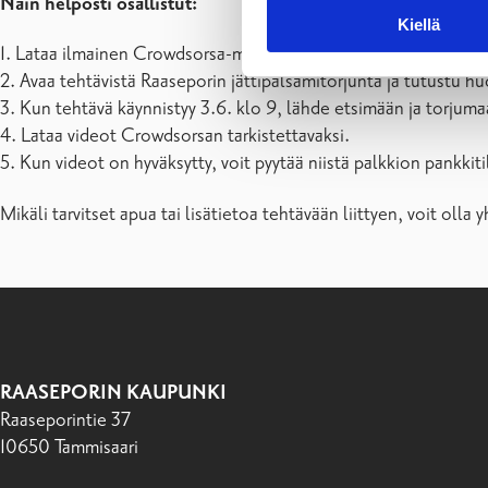
Näin helposti osallistut:
Kiellä
1. Lataa ilmainen Crowdsorsa-mobiilipeli puhelimeesi ja luo its
2. Avaa tehtävistä Raaseporin jättipalsamitorjunta ja tutustu hu
3. Kun tehtävä käynnistyy 3.6. klo 9, lähde etsimään ja torjuma
4. Lataa videot Crowdsorsan tarkistettavaksi.
5. Kun videot on hyväksytty, voit pyytää niistä palkkion pankkitil
Mikäli tarvitset apua tai lisätietoa tehtävään liittyen, voit ol
RAASEPORIN KAUPUNKI
Raaseporintie 37
10650 Tammisaari