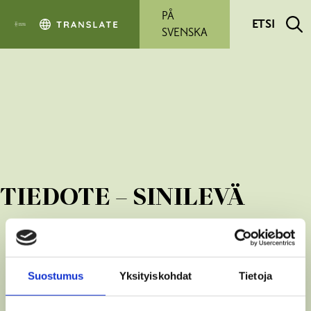
Siirry pääsisältöön
PÅ
ETSI
SVENSKA
TIEDOTE – SINILEVÄ
Suostumus
Yksityiskohdat
Tietoja