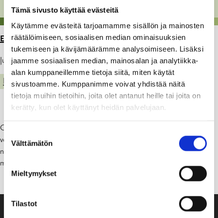
Tämä sivusto käyttää evästeitä
Käytämme evästeitä tarjoamamme sisällön ja mainosten
räätälöimiseen, sosiaalisen median ominaisuuksien
ETUSIVU
>
ARTIKKELIT
>
TIEDOTE – SINILEVÄ
tukemiseen ja kävijämäärämme analysoimiseen. Lisäksi
Julkaistu: 28.07.23
jaamme sosiaalisen median, mainosalan ja analytiikka-
alan kumppaneillemme tietoja siitä, miten käytät
KADUT, PUISTOT JA YLEISET ALUEET
UIMARANNAT
sivustoamme. Kumppanimme voivat yhdistää näitä
tietoja muihin tietoihin, joita olet antanut heille tai joita on
kerätty, kun olet käyttänyt heidän palvelujaan.
Campingen:in uimarannalla on 24.7.2023 havaittu sinileviä, jotka
Suostumuksen
voivat olla myrkyllisiä. Koska levätilanne voi muuttua verraten
Välttämätön
valinta
nopeasti uimareita kehotetaan tarkkaile­maan veden ulkonäköä, ja
mikäli levää esiintyy runsaasti, välttämään uimista.
Mieltymykset
Tilastot