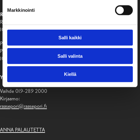
Markkinointi
RAASEPORIN KAUPUNKI
Raaseporintie 37
10650 Tammisaari
Salli kaikki
Postiosoite:
PB 58
Salli valinta
10611 Raasepori
Kiellä
YHTEYSTIEDOT
Vaihde 019-289 2000
Kirjaamo:
raasepori@raasepori.fi
ANNA PALAUTETTA