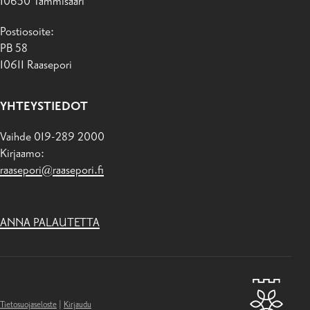
10650 Tammisaari
Postiosoite:
PB 58
10611 Raasepori
YHTEYSTIEDOT
Vaihde 019-289 2000
Kirjaamo:
raasepori@raasepori.fi
ANNA PALAUTETTA
Tietosuojaseloste
|
Kirjaudu