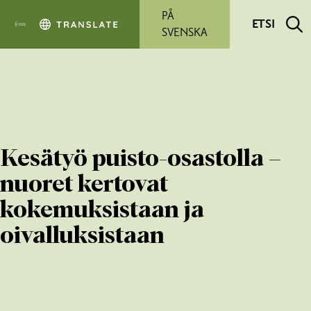
Siirry pääsisältöön
PÅ
ETSI
SVENSKA
Kesätyö puisto-osastolla –
nuoret kertovat
kokemuksistaan ja
oivalluksistaan