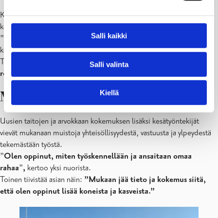
Kesätyö on tuonut paitsi käytännön kokemusta, myös uutta tietoa
kasveista ja kaupungin toiminnasta.
Salli kaikki
”
Olen oppinut, miten eri kasveja hoidetaan
”, kertoo yksi
kesätyöntekijä.
Toinen sanoo: ”
Olen saanut paremman käsityksen siitä, miten
Salli valinta
roskat tulee kerätä
.”
Kiellä
Mitä he vievät mukanaan?
Uusien taitojen ja arvokkaan kokemuksen lisäksi kesätyöntekijät
vievät mukanaan muistoja yhteisöllisyydestä, vastuusta ja ylpeydestä
tekemästään työstä.
”
Olen oppinut, miten työskennellään ja ansaitaan omaa
rahaa
”
,
kertoo yksi nuorista.
Toinen tiivistää asian näin:
”Mukaan jää tieto ja kokemus siitä,
että olen oppinut lisää koneista ja kasveista.”