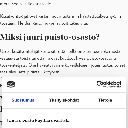
merkitsee kaikille asukkaille.
Kesätyöntekijät ovat vastanneet muutamiin haastattelukysymyksiin
työstään. Heidän kertomuksensa voit lukea alta.
Miksi juuri puisto-osasto?
Useat kesätyöntekijät kertovat, että heillä on aiempaa kokemusta
vastaavista töistä tai että he ovat kuulleet hyvää puisto-osastolla
työskentelystä. Osa hakeutui sinne kokeillakseen jotain uutta, toiset
taas siksi, että pitävät ulkotyöstä.
”
Tarvitsin rahaa ja pidän ulkona olemisesta – tämä tuntui
hyvältä valinnalta
”, sanoo yksi kesätyöntekijöistä.
Mitä puisto-osaston
Suostumus
Yksityiskohdat
Tietoja
kesätyöntekijä tekee?
Tämä sivusto käyttää evästeitä
Työtehtävät ovat olleet monipuolisia ja vaihtelevia: roskien