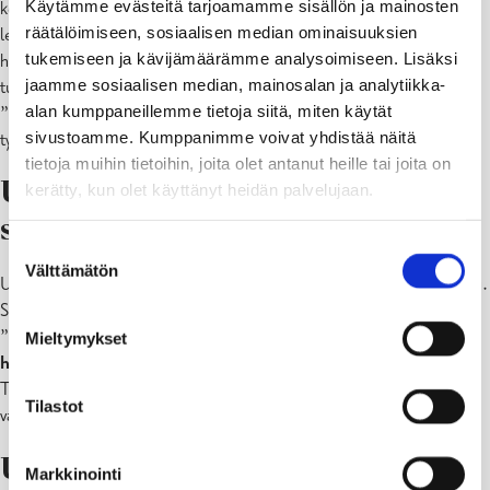
Käytämme evästeitä tarjoamamme sisällön ja mainosten
keräämistä, rikkaruohojen kitkemistä, trimmeröintiä, pensaiden
räätälöimiseen, sosiaalisen median ominaisuuksien
leikkaamista sekä uimarantojen tarkastamista. Useat mainitsevat
tukemiseen ja kävijämäärämme analysoimiseen. Lisäksi
hauskimmaksi työksi trimmeröinnin, mutta myös sen, että työn
jaamme sosiaalisen median, mainosalan ja analytiikka-
tulokset näkyvät heti.
alan kumppaneillemme tietoja siitä, miten käytät
”
Hauskinta oli trimmata ja leikata ruohoa
”, sanoo yksi
sivustoamme. Kumppanimme voivat yhdistää näitä
työntekijöistä.
tietoja muihin tietoihin, joita olet antanut heille tai joita on
Ulkotyötä – niin auringossa kuin
kerätty, kun olet käyttänyt heidän palvelujaan.
sateessa
Suostumuksen
Välttämätön
valinta
Ulkona työskentelyä on arvostettu, mutta se on ollut myös haastavaa.
Sää on ollut merkittävä tekijä.
”
On mukavaa työskennellä ulkona, mutta täytyy ottaa
Mieltymykset
huomioon sekä lämpö että sade
”, sanoo yksi.
Toinen mainitsee, kuinka tärkeää on pukeutua sään mukaan ja olla
Tilastot
valmis nopeisiin säämuutoksiin.
Uusia taitoja
Markkinointi