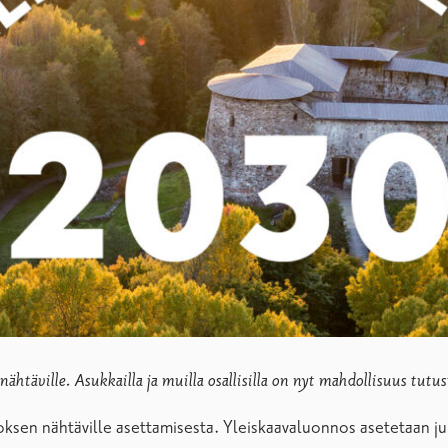
htäville. Asukkailla ja muilla osallisilla on nyt mahdollisuus tutus
sen nähtäville asettamisesta. Yleiskaavaluonnos asetetaan jul