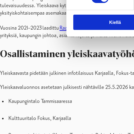
tulevaisuudessa. Yleiskaava kytkeytyy kaupungin strategiaan j
yksityiskohtaisempaa asemakaavoitusta ja toimii oikeudellisena
Kiellä
Vuosina 2021–2023 laadittu
Raaseporin maankäytön kehityskuv
yrityksiä, kaupungin johtoa, asiantuntijoita ja muita viranoma
Osallistaminen yleiskaavatyöh
Yleiskaavasta pidetään julkinen infotilaisuus Karjaalla, Fokus-t
Yleiskaavaluonnos asetetaan julkisesti nähtäville 25.5.2026 k
Kaupungintalo Tammisaaressa
Kulttuuritalo Fokus, Karjaalla