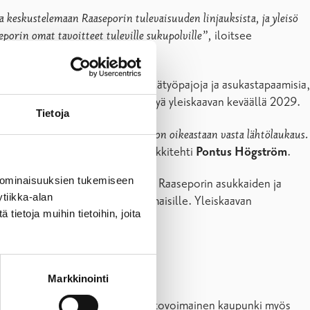
 keskustelemaan Raaseporin tulevaisuuden linjauksista, ja yleisö
eporin omat tavoitteet tuleville sukupolville”,
iloitsee
oitusyksikkö järjestää avoimia kylätyöpajoja ja asukastapaamisia,
nna 2028 ja valtuusto voi hyväksyä yleiskaavan keväällä 2029.
Tietoja
älti maankäytön kehityskuvaan ja on oikeastaan vasta lähtölaukaus.
arttakyselyn,”
kertoo kaavoitusarkkitehti
Pontus Högström
.
 ominaisuuksien tukemiseen
ovaikutuksen tavoitteena on tuoda Raaseporin asukkaiden ja
tiikka-alan
ukkaille, päättäjille ja viranomaisille. Yleiskaavan
ietoja muihin tietoihin, joita
Markkinointi
ite on turvata hyvin toimiva ja vetovoimainen kaupunki myös