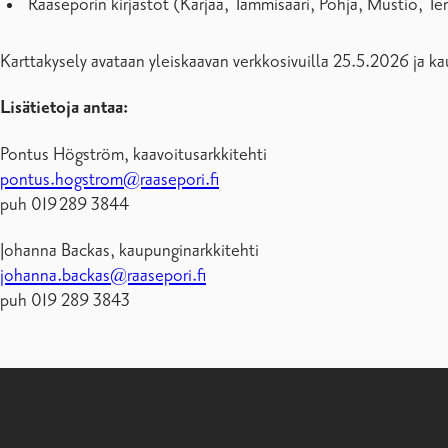
Raaseporin kirjastot (Karjaa, Tammisaari, Pohja, Mustio, T
Karttakysely avataan yleiskaavan verkkosivuilla 25.5.2026 ja kau
Lisätietoja antaa:
Pontus Högström, kaavoitusarkkitehti
pontus.hogstrom@raasepori.fi
puh 019 289 3844
Johanna Backas, kaupunginarkkitehti
johanna.backas@raasepori.fi
puh 019 289 3843