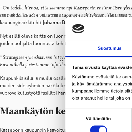
”On todella hienoa, että saamme nyt Raaseporin ensimmäisen yleisk
saa mahdollisuuden vaikuttaa kaupungin kehitykseen. Yleiskaava tuo 
kaupunginarkkitehti
Johanna Backas
.
Nyt esillä oleva kartta on luonnos, joka toimii pohjana jatkokes
joiden pohjalta luonnosta kehitetään yleiskaavaehdotukseksi.
Suostumus
”Strategiseen yleiskaavaan liittyy monenlaisia näkemyksiä Raasepor
Ensi viikolla järjestämme infotilaisuuden tulevasta prosessista Kul
Tämä sivusto käyttää eväste
Käytämme evästeitä tarjoama
Kaupunkilaisilla ja muilla osallisilla on mahdollisuus esittää
ja kävijämäärämme analysoim
muiden sidosryhmien näkökulmaa osaksi lopullista yleiskaavaa. Yl
kumppaneillemme tietoja siitä
vuorovaikutustyötä fasilitoi
Femma Planning Oy
yhteistyössä 
olet antanut heille tai joita o
Maankäytön kehityskuva 2050 
Suostumuksen
Välttämätön
valinta
Raaseporin kaupungin kaavoitusyksikkö laatii ensimmäistä koko 