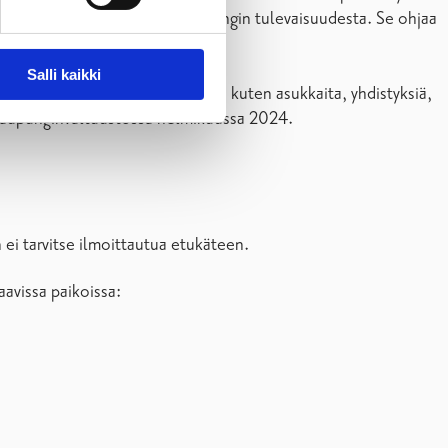
töstä ja yhteinen näkemys kaupungin tulevaisuudesta. Se ohjaa
n välillä.
Salli kaikki
utteisesti erilaisia sidosryhmiä, kuten asukkaita, yhdistyksiä,
n kaupunginvaltuustossa helmikuussa 2024.
n ei tarvitse ilmoittautua etukäteen.
aavissa paikoissa: