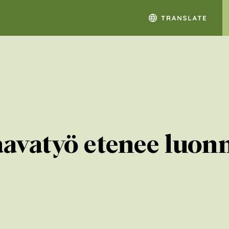
aavatyö etenee luon