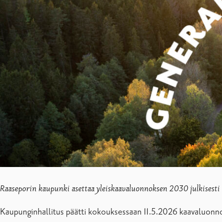
Raaseporin kaupunki asettaa yleiskaavaluonnoksen 2030 julkisesti nä
Kaupunginhallitus päätti kokouksessaan 11.5.2026 kaavaluonnok