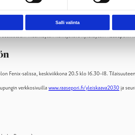
a se on kokonaisvaltainen suunnitelma pitkän aikavälin maankäy
 sopimuksena kaupungin, asukkaiden, yritysten ja maanomistajie
Salli valinta
a
toimii yleiskaavatyön pohjana. Kehityskuvaa laadittiin vuorovaik
isia osallistaen. Maankäytön kehityskuva hyväksyttiin Raasepori
ön
alon Fenix-salissa, keskiviikkona 20.5 klo 16.30–18. Tilaisuutee
aupungin verkkosivuilla
www.raasepori.fi/yleiskaava2030
ja seur