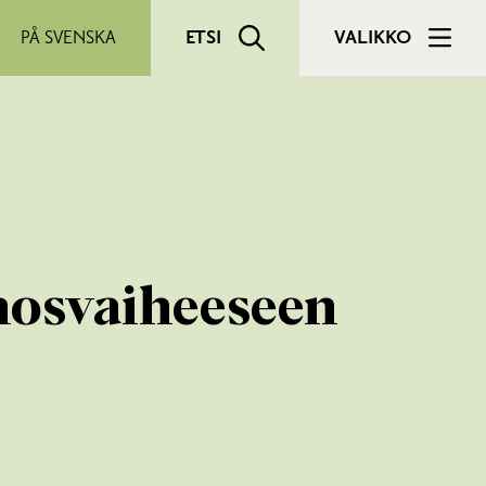
PÅ SVENSKA
ETSI
VALIKKO
nosvaiheeseen​