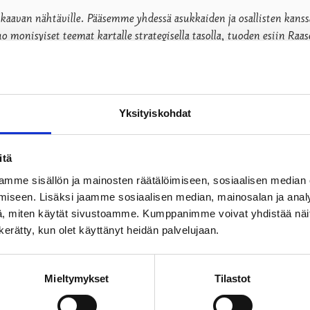
aavan nähtäville. Pääsemme yhdessä asukkaiden ja osallisten kanssa
monisyiset teemat kartalle strategisella tasolla, tuoden esiin Raas
kusteluille ja neuvotteluille. Ensi syksyn ja kevään aikana kaav
 Alustavan aikataulun mukaan ehdotus asetetaan nähtäville vuo
Yksityiskohdat
in kehittämisestä, ja se on hyvä asia. Tämä luonnos pohjautuu pitk
ttuuritalon Fenix-salissa ja samalla avaamme yleiskaavaa koskevan k
itä
mme sisällön ja mainosten räätälöimiseen, sosiaalisen median
 mielipiteensä yleiskaavasta koko kaavoitusprosessin ajan. Vuor
iseen. Lisäksi jaamme sosiaalisen median, mainosalan ja analy
eiskaavaprosessin aikana järjestetään työpajoja ja tapaamisia as
, miten käytät sivustoamme. Kumppanimme voivat yhdistää näitä t
kaupungin kaavoitusyksikön kanssa.
n kerätty, kun olet käyttänyt heidän palvelujaan.
yleiskaavatyön pohjana
Mieltymykset
Tilastot
kaupungin kattavaa strategista yleiskaavaa. Sen keskeisin tavo