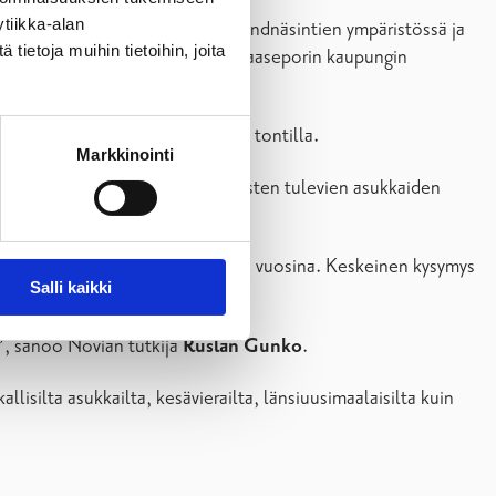
tiikka-alan
telualue sijaitsee Mustiolla Lindnäsintien ympäristössä ja
ietoja muihin tietoihin, joita
 maa-alue on kokonaisuudessaan Raaseporin kaupungin
kotitalo, joka sijaitsee omalla tontilla.
Markkinointi
ilaisia vaihtoehtoja ja mahdollisten tulevien asukkaiden
ennettu eri puolilla Suomea viime vuosina. Keskeinen kysymys
Salli kaikki
o”, sanoo Novian tutkija
Ruslan Gunko
.
lisilta asukkailta, kesävierailta, länsiuusimaalaisilta kuin