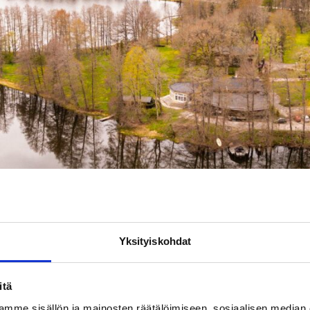
Yksityiskohdat
rin kaupunki
itä
ttää uusia mahdollisuuksia kehittää Lindnäsin aluetta Mustioll
mme sisällön ja mainosten räätälöimiseen, sosiaalisen median