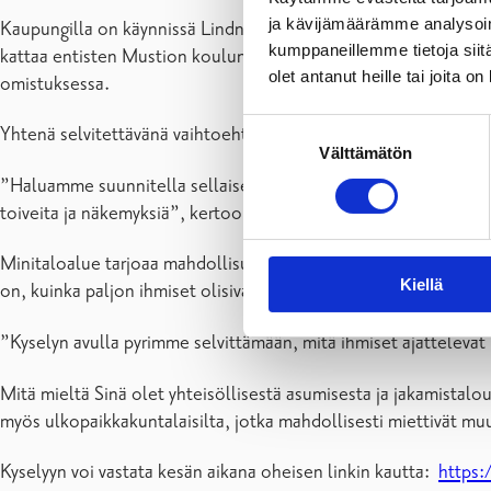
ja kävijämäärämme analysoim
Kaupungilla on käynnissä Lindnäsin asemakaavan muutos, jonka 
kumppaneillemme tietoja siitä
kattaa entisten Mustion koulun ja päiväkodin alueet sekä vie
olet antanut heille tai joita o
omistuksessa.
Suostumuksen
Yhtenä selvitettävänä vaihtoehtona on kaavoittaa alueelle tont
Välttämätön
valinta
”Haluamme suunnitella sellaisen asuinalueen, jolle olisi myös 
toiveita ja näkemyksiä”, kertoo Raaseporin kaupungin kaavoitu
Minitaloalue tarjoaa mahdollisuuksia yhteisöllisen ja ekologis
Kiellä
on, kuinka paljon ihmiset olisivat halukkaita jakamaan yhteisiä ti
”Kyselyn avulla pyrimme selvittämään, mitä ihmiset ajattelevat
Mitä mieltä Sinä olet yhteisöllisestä asumisesta ja jakamistaloud
myös ulkopaikkakuntalaisilta, jotka mahdollisesti miettivät mu
Kyselyyn voi vastata kesän aikana oheisen linkin kautta:
https: