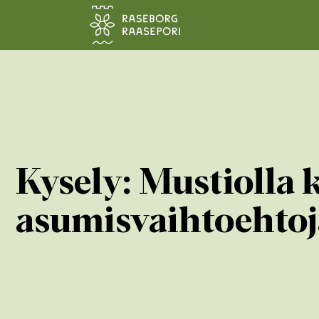
Siirry pääsisältöön
Kysely: Mustiolla 
asumisvaihtoehtoja