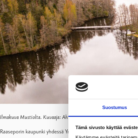
Suostumus
Ilmakuva Mustiolta. Kuvaaja: Ahmed Alalousi, copyright: Raasepo
Tämä sivusto käyttää eväste
Raaseporin kaupunki yhdessä Yrkeshögskola Novian kanssa selvi
Käytämme evästeitä tarjoama