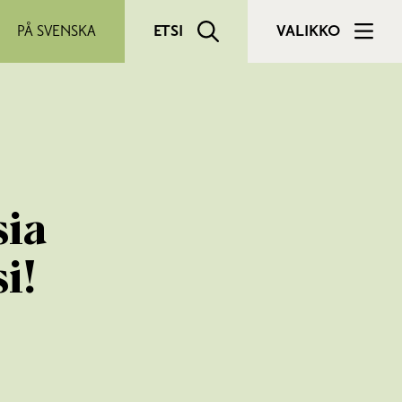
PÅ SVENSKA
ETSI
VALIKKO
sia
i!