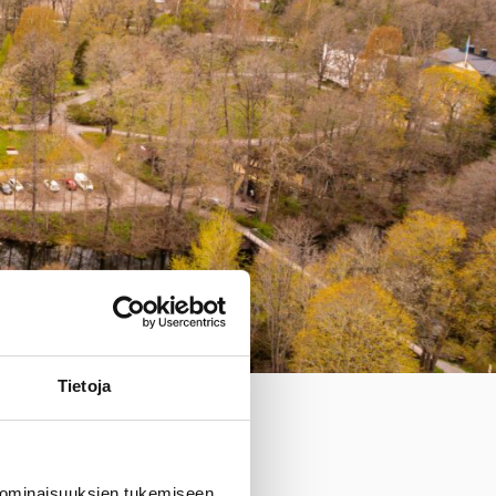
Tietoja
a.
 ominaisuuksien tukemiseen