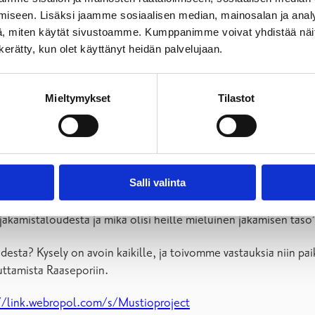
iseen. Lisäksi jaamme sosiaalisen median, mainosalan ja analy
tavoitteena on mahdollistaa pientalojen rakentaminen. Suunnit
, miten käytät sivustoamme. Kumppanimme voivat yhdistää näitä t
reisen puistoalueen. Kaava-alueen pinta-ala on noin 2,7 ha ja
n kerätty, kun olet käyttänyt heidän palvelujaan.
teja minitaloille. Minitalo on noin 60 neliömetrin kokoinen oma
Mieltymykset
Tilastot
kysyntää. Siksi lähdimme selvittämään yhdessä Novian kanssa er
sinsinööri
Anne-May Sundström
.
esti kestävän asumisen kehittämiseen. Vastaavia alueita on rak
Salli valinta
loja, tavaroita ja palveluita.
 jakamistaloudesta ja mikä olisi heille mieluinen jakamisen tas
esta? Kysely on avoin kaikille, ja toivomme vastauksia niin paikal
uttamista Raaseporiin.
//link.webropol.com/s/Mustioproject