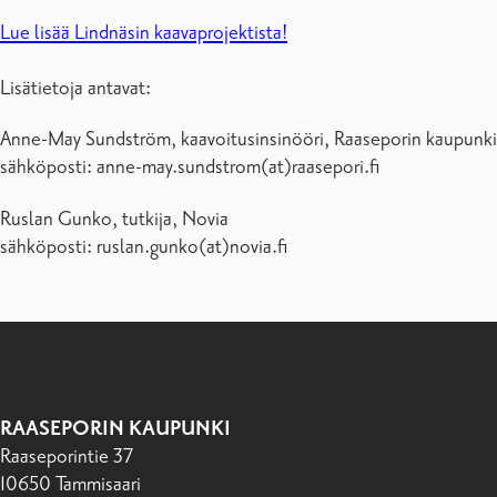
Lue lisää Lindnäsin kaavaprojektista!
Lisätietoja antavat:
Anne-May Sundström, kaavoitusinsinööri, Raaseporin kaupunk
sähköposti: anne-may.sundstrom(at)raasepori.fi
Ruslan Gunko, tutkija, Novia
sähköposti: ruslan.gunko(at)novia.fi
RAASEPORIN KAUPUNKI
Raaseporintie 37
10650 Tammisaari