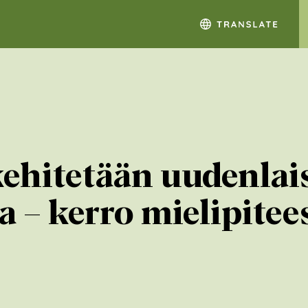
kehitetään uudenlai
 – kerro mielipitees