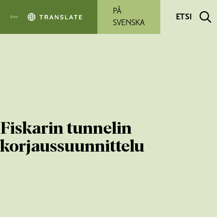
Siirry pääsisältöön
PÅ
ETSI
SVENSKA
Fiskarin tunnelin
korjaussuunnittelu