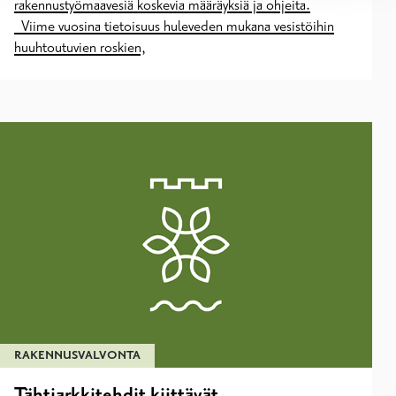
rakennustyömaavesiä koskevia määräyksiä ja ohjeita.
Viime vuosina tietoisuus huleveden mukana vesistöihin
huuhtoutuvien roskien,
RAKENNUSVALVONTA
Tähtiarkkitehdit kiittävät