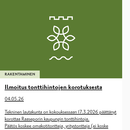
RAKENTAMINEN
Ilmoitus tonttihintojen korotuksesta
04.05.26
Tekninen lautakunta on kokouksessaan 17.3.2026 päättänyt
korottaa Raaseporin kaupungin tonttihintoja.
Päätös koskee omakotitontteja, yritystontteja (ei koske