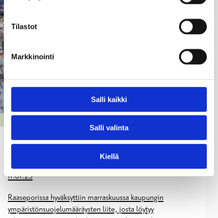
Tilastot
Markkinointi
Salli kaikki
YMPÄRISTÖ
Salli valinta
Katse työmaavesiin Raaseporin
rakennustyömailla
Kiellä
11.01.23
Raaseporissa hyväksyttiin marraskuussa kaupungin
ympäristönsuojelumääräysten liite, josta löytyy