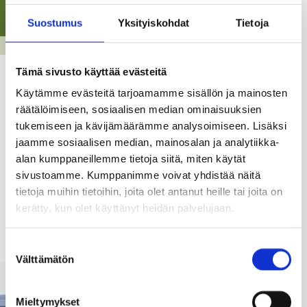
Suostumus
Yksityiskohdat
Tietoja
RAKENTAMINEN
Tämä sivusto käyttää evästeitä
Naapurin kuulemiseen koskevat ajat ja
Käytämme evästeitä tarjoamamme sisällön ja mainosten
maksut muuttuvat
räätälöimiseen, sosiaalisen median ominaisuuksien
31.03.23
tukemiseen ja kävijämäärämme analysoimiseen. Lisäksi
jaamme sosiaalisen median, mainosalan ja analytiikka-
Vastausaika naapurien kuulemiselle pidennetään kahdesta
alan kumppaneillemme tietoja siitä, miten käytät
kolmeen viikkoon (21 päivää). Muutos koskee
sivustoamme. Kumppanimme voivat yhdistää näitä
poikkeuslupien, suunnittelutarveratkaisujen ja
tietoja muihin tietoihin, joita olet antanut heille tai joita on
rakennuslupien yhteydessä tehtäviä kuulemisia. Muutos on
kerätty, kun olet käyttänyt heidän palvelujaan.
heti voimassa. Muutos johtuu pidemmistä
postitoimitusajoista.
Suostumuksen
Välttämätön
valinta
Mieltymykset