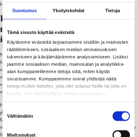
kolme viikkoa myös ulkomaan toimituksille.
Suostumus
Yksityiskohdat
Tietoja
Poikkeuslupien
naapurinkuulemiset ovat nyt
Tämä sivusto käyttää evästeitä
ilmaisia
Käytämme evästeitä tarjoamamme sisällön ja mainosten
räätälöimiseen, sosiaalisen median ominaisuuksien
Naapurin kuulemisen voit hoitaa joko itse tai antaa meidän
tukemiseen ja kävijämäärämme analysoimiseen. Lisäksi
hoidettavaksi. Poikkeuslupien yhteydessä naapurin kuuleminen on
jaamme sosiaalisen median, mainosalan ja analytiikka-
nyt ilmaista ja hoidamme mielellään asian puolestasi. Toivomme
alan kumppaneillemme tietoja siitä, miten käytät
muutoksen vähentävän väärintäytettyjä hakemuksia ja siten
sivustoamme. Kumppanimme voivat yhdistää näitä
nopeuttavan poikkeamislupien ja suunnittelutarveratkaisupäätöksien
tietoja muihin tietoihin, joita olet antanut heille tai joita on
valmistelua.
kerätty, kun olet käyttänyt heidän palvelujaan.
Huomaa, että rakennuslupien ja ympäristön toimenpidelupien
Suostumuksen
yhteydessä tehtävät naapurin kuulemisten maksut pysyvät samana.
Välttämätön
valinta
Maksu on 62€ kiinteistöltä, jos hoidamme asian puolestasi. Voit
myös vastaisuudessa tehdä kuulemisen halutessasi itse, silloin emme
tietenkään peri maksua.
Mieltymykset