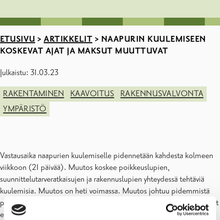
ETUSIVU
>
ARTIKKELIT
>
NAAPURIN KUULEMISEEN
KOSKEVAT AJAT JA MAKSUT MUUTTUVAT
Julkaistu: 31.03.23
RAKENTAMINEN
KAAVOITUS
RAKENNUSVALVONTA
YMPÄRISTÖ
Vastausaika naapurien kuulemiselle pidennetään kahdesta kolmeen
viikkoon (21 päivää). Muutos koskee poikkeuslupien,
suunnittelutarveratkaisujen ja rakennuslupien yhteydessä tehtäviä
kuulemisia. Muutos on heti voimassa. Muutos johtuu pidemmistä
postitoimitusajoista. Muutoksella haluamme varmistaa, että naapurit
ehtivät vastaamaan ennen vastausajan umpeutumista. Vastausaika on