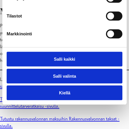
Mikä on naapurin kuuleminen?
Tilastot
Poikkeuslupaa, suunnittelutarveratkaisua, rakennuslupaa ja tiettyjä
ympäristön toimipidelupia hakiessa, täytyy useimmissa tapauksissa
Markkinointi
tehdä naapurin kuuleminen. Naapurin kuuleminen varmistaa, että
lähinaapurit tietävät, mitä naapuritontilla suunnitellaan. Naapureilla
on tämän avulla mahdollisuus kommentoida suunnitelmia
Salli kaikki
halutessaan.
Salli valinta
Lue lisää kaavoituslautakunnan päätöksestä (1.3.2023)
kaupungin
sähköisestä pöytäkirjapalvelusta (vie ulkoiseen palveluun)
.
Kiellä
Tutustu kaavoituksen maksuihin kaavoituksen Poikkeamisluvat ja
suunnittelutarveratkaisu -sivulla.
Tutustu rakennusvalonnan maksuihin Rakennusvalvonnan taksat -
sivulla.