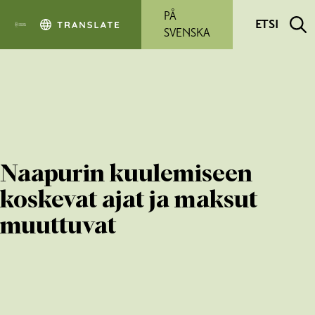
Siirry pääsisältöön
PÅ
ETSI
SVENSKA
Naapurin kuulemiseen
koskevat ajat ja maksut
muuttuvat