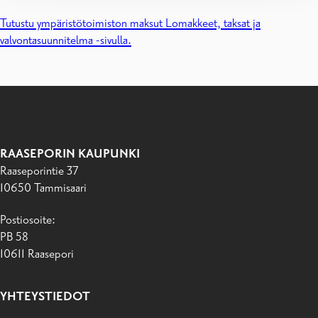
Tutustu ympäristötoimiston maksut Lomakkeet, taksat ja
valvontasuunnitelma -sivulla.
RAASEPORIN KAUPUNKI
Raaseporintie 37
10650 Tammisaari
Postiosoite:
PB 58
10611 Raasepori
YHTEYSTIEDOT