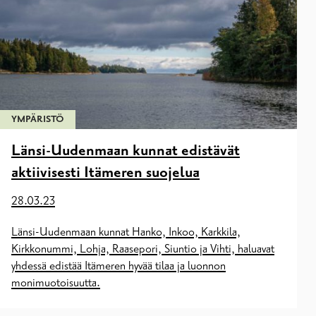
YMPÄRISTÖ
Länsi-Uudenmaan kunnat edistävät
aktiivisesti Itämeren suojelua
28.03.23
Länsi-Uudenmaan kunnat Hanko, Inkoo, Karkkila,
Kirkkonummi, Lohja, Raasepori, Siuntio ja Vihti, haluavat
yhdessä edistää Itämeren hyvää tilaa ja luonnon
monimuotoisuutta.