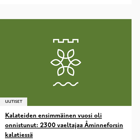
UUTISET
Kalateiden ensimmäinen vuosi oli
onnistunut: 2300 vaeltajaa Åminneforsin
kalatiessä