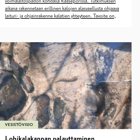
voimalaitospadon kohdalla Raaseporissa. Tutkimuksen
aikana rakennetaan erillinen kalojen alasvaellusta ohjaava
laituri- ja ohjainrakenne kalatien yhteyteen. Tavoite on,
VESISTÖVISIO
Lohikalakannan palauttaminen