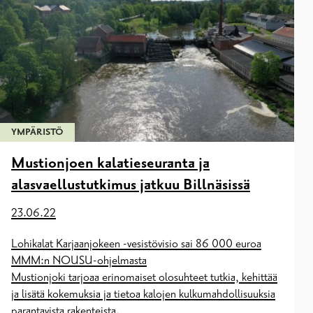
YMPÄRISTÖ
Mustionjoen kalatieseuranta ja
alasvaellustutkimus jatkuu Billnäsissä
23.06.22
Lohikalat Karjaanjokeen -vesistövisio sai 86 000 euroa
MMM:n NOUSU-ohjelmasta
Mustionjoki tarjoaa erinomaiset olosuhteet tutkia, kehittää
ja lisätä kokemuksia ja tietoa kalojen kulkumahdollisuuksia
parantavista rakenteista.