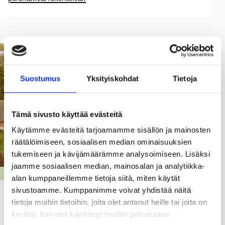
Suostumus
Yksityiskohdat
Tietoja
Tämä sivusto käyttää evästeitä
Käytämme evästeitä tarjoamamme sisällön ja mainosten
räätälöimiseen, sosiaalisen median ominaisuuksien
tukemiseen ja kävijämäärämme analysoimiseen. Lisäksi
jaamme sosiaalisen median, mainosalan ja analytiikka-
VESISTÖVISIO
alan kumppaneillemme tietoja siitä, miten käytät
sivustoamme. Kumppanimme voivat yhdistää näitä
Mustionjoen kalatiet ovat taas
tietoja muihin tietoihin, joita olet antanut heille tai joita on
auki! Raasepori mukana yhteistyössä, joka
kerätty, kun olet käyttänyt heidän palvelujaan.