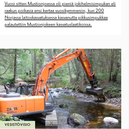
Vuosi sitten Mustionjoessa oli pieniä jokihelmisimpukan eli
raakun poikasia ensi kertaa vuosikymmeniin, kun 200
Norjassa laitoskasvatuksessa kasvanutta pikkusimpukkaa
palautettiin Mustionjokeen kasvatuslaatikoissa.
VESISTÖVISIO