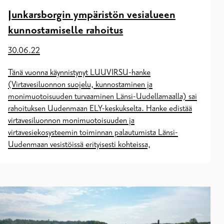
Junkarsborgin ympäristön vesialueen
kunnostamiselle rahoitus
30.06.22
Tänä vuonna käynnistynyt LUUVIRSU-hanke
(Virtavesiluonnon suojelu, kunnostaminen ja
monimuotoisuuden turvaaminen Länsi-Uudellamaalla) sai
rahoituksen Uudenmaan ELY-keskukselta. Hanke edistää
virtavesiluonnon monimuotoisuuden ja
virtavesiekosysteemin toiminnan palautumista Länsi-
Uudenmaan vesistöissä erityisesti kohteissa,