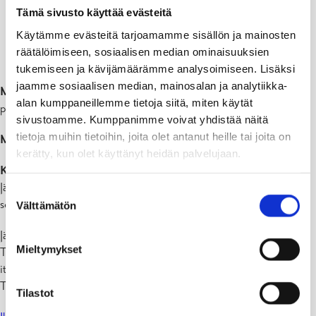
Tämä sivusto käyttää evästeitä
Käytämme evästeitä tarjoamamme sisällön ja mainosten
räätälöimiseen, sosiaalisen median ominaisuuksien
tukemiseen ja kävijämäärämme analysoimiseen. Lisäksi
jaamme sosiaalisen median, mainosalan ja analytiikka-
Missä?
– Kokoontumispaikkana toimii Ramsholmenin
alan kumppaneillemme tietoja siitä, miten käytät
pysäköintipaikka Tammisaaressa (Snäcksundintie)
sivustoamme. Kumppanimme voivat yhdistää näitä
tietoja muihin tietoihin, joita olet antanut heille tai joita on
Milloin?
– Keskiviikko 17 toukokuu klo 16-18
kerätty, kun olet käyttänyt heidän palvelujaan.
Kuka?
– Avoinna kaikille!
Järjestetty yhdessä:
WWF Suomi
,
Pidä Saaristo Siistinä
,
Roskaritarit
Suostumuksen
sekä Raaseporin kaupunki.
Välttämätön
valinta
Järjestäjiltä löytyy kaikki tarvittavat välineet.
Mieltymykset
Talkoisiin voi tulla paikalle milloin tahansa talkooaikana ja osallistua
itselleen sopivan pituisen ajan.
Tarjolla pientä purtavaa ja juotavaa talkoilijoille!
Tilastot