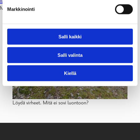
Ilmoittaudu mukaan tässä!
Myös drop-in osallistujat tervetulleet!
Markkinointi
Salli kaikki
Salli valinta
Kiellä
Löydä virheet. Mitä ei sovi luontoon?