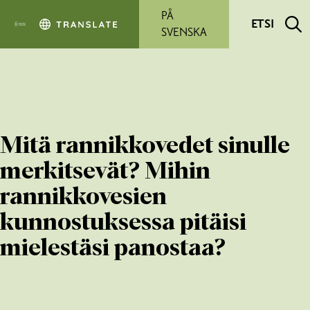
Siirry pääsisältöön
PÅ
ETSI
SVENSKA
Mitä rannikkovedet sinulle
merkitsevät? Mihin
rannikkovesien
kunnostuksessa pitäisi
mielestäsi panostaa?