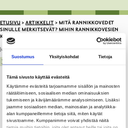
ETUSIVU
>
ARTIKKELIT
>
MITÄ RANNIKKOVEDET
SINULLE MERKITSEVÄT? MIHIN RANNIKKOVESIEN
KUNNOSTUKSESSA PITÄISI MIELESTÄSI PANOSTAA?
Julkaistu: 09.07.21
Suostumus
Yksityiskohdat
Tietoja
YMPÄRISTÖ
Tämä sivusto käyttää evästeitä
Käytämme evästeitä tarjoamamme sisällön ja mainosten
räätälöimiseen, sosiaalisen median ominaisuuksien
tukemiseen ja kävijämäärämme analysoimiseen. Lisäksi
jaamme sosiaalisen median, mainosalan ja analytiikka-
alan kumppaneillemme tietoja siitä, miten käytät
sivustoamme. Kumppanimme voivat yhdistää näitä
tietoja muihin tietoihin, joita olet antanut heille tai joita on