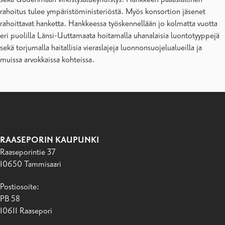
rahoitus tulee ympäristöministeriöstä. Myös konsortion jäsenet
rahoittavat hanketta. Hankkeessa työskennellään jo kolmatta vuotta
eri puolilla Länsi-Uuttamaata hoitamalla uhanalaisia luontotyyppejä
sekä torjumalla haitallisia vieraslajeja luonnonsuojelualueilla ja
muissa arvokkaissa kohteissa.
RAASEPORIN KAUPUNKI
Raaseporintie 37
10650 Tammisaari
Postiosoite:
PB 58
10611 Raasepori