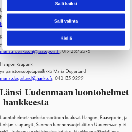
Salli kaikki
Länsi-Uudenmaan luontohelmet -hanke
hankekoordinaattori Kaisa Kauranen
Salli valinta
kaisa.kauranen@sll.fi
, 050 556 8819
Raaseporin kaupunki
Kiellä
ympäristöpäällikkö Maria Eriksson
maria.m.eriksson@raasepori.fi
, 019 289 2375
Hangon kaupunki
ympäristönsuojelupäällikkö Maria Degerlund
maria.degerlund@hanko.fi
, 040 135 9299
Länsi-Uudenmaan luontohelmet
-hankkeesta
Luontohelmet-hankekonsortioon kuuluvat Hangon, Raaseporin, ja
Lohjan kaupungit, Suomen luonnonsuojeluliiton Uudenmaan piiri
sekä Uudenmaan virkistysalueyhdistys. Hankkeen pääasiallinen