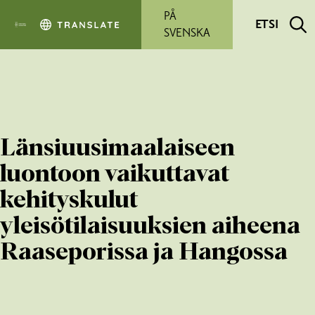
Siirry pääsisältöön
PÅ
ETSI
SVENSKA
Länsiuusimaalaiseen
luontoon vaikuttavat
kehityskulut
yleisötilaisuuksien aiheena
Raaseporissa ja Hangossa