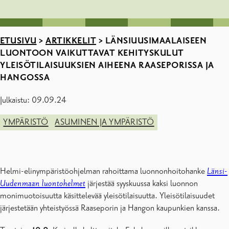
ETUSIVU
>
ARTIKKELIT
>
LÄNSIUUSIMAALAISEEN
LUONTOON VAIKUTTAVAT KEHITYSKULUT
YLEISÖTILAISUUKSIEN AIHEENA RAASEPORISSA JA
HANGOSSA
Julkaistu: 09.09.24
YMPÄRISTÖ
ASUMINEN JA YMPÄRISTÖ
Helmi-elinympäristöohjelman rahoittama luonnonhoitohanke
Länsi-
Uudenmaan luontohelmet
järjestää syyskuussa kaksi luonnon
monimuotoisuutta käsittelevää yleisötilaisuutta. Yleisötilaisuudet
järjestetään yhteistyössä Raaseporin ja Hangon kaupunkien kanssa.