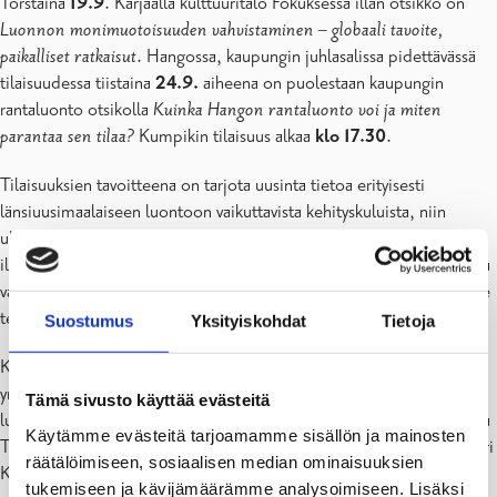
Torstaina
19.9
. Karjaalla kulttuuritalo Fokuksessa illan otsikko on
Luonnon monimuotoisuuden vahvistaminen – globaali tavoite,
paikalliset ratkaisut
. Hangossa, kaupungin juhlasalissa pidettävässä
tilaisuudessa tiistaina
24.9.
aiheena on puolestaan kaupungin
rantaluonto otsikolla
Kuinka Hangon rantaluonto voi ja miten
parantaa sen tilaa?
Kumpikin tilaisuus alkaa
klo 17.30
.
Tilaisuuksien tavoitteena on tarjota uusinta tietoa erityisesti
länsiuusimaalaiseen luontoon vaikuttavista kehityskuluista, niin
uhkista kuin mahdollisuuksista. Laajatkin ympäristöongelmat
ilmenevät viime kädessä paikallisesti ja niihin on olemassa paikallisia
vaikutuskeinoja. Tärkeä teema puheenvuoroissa onkin, mitä voimme
tehdä parantaaksemme lähiympäristön tilaa.
Suostumus
Yksityiskohdat
Tietoja
Kulttuuritalo Fokuksessa Karjaalla illan aloittaa Suomen
ympäristökeskuksen erikoissuunnittelija Aapo Ahola valottamalla
Tämä sivusto käyttää evästeitä
luonnon monimuotoisuuden tilaa Länsi-Uudellamaalla. Ylitarkastaja
Käytämme evästeitä tarjoamamme sisällön ja mainosten
Tommi Hautala Uudenmaan ELY-keskuksesta ja hankekoordinaattori
räätälöimiseen, sosiaalisen median ominaisuuksien
Kaisa Kauranen kertovat, kuinka Helmi-elinympäristöohjelmassa
tukemiseen ja kävijämäärämme analysoimiseen. Lisäksi