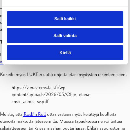
– Tällä hetkellä näyttää olevan paljon nuoria yksilöitä, noin 5 cm,
mutta myös vasta kuoriutuneita 1–2 cm pitkiä sekä joitakin aikuisia,
Salli kaikki
eli: kaikkia kokoja. Pienimmät ovat vaaleampia ja sileämpiä kuin
aikuiset yksilöt.
Salli valinta
Torjunta
Kiellä
Lisätietoa espanjansiruetanan torjunnasta löytyy sivustolta
vieraslajit.fi
.
Kokeile myös LUKE:n uutta ohjetta etanapyydysten rakentamiseen:
https://vieras-cms.laji.fi/wp-
content/uploads/2026/05/Ohje_etana-
ansa_valmis_sv.pdf
Muista, että
Rosk’n Roll
ottaa vastaan myös kerättyjä kuolleita
etanoita maksutta jäteasemilla. Muussa tapauksessa ne voi laittaa
sekajätteeseen tai kaivaa maahan puutarhassa. Ehkä naapurustonne