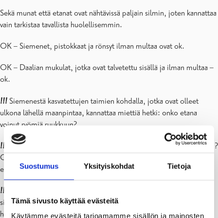
Sekä munat että etanat ovat nähtävissä paljain silmin, joten kannattaa
vain tarkistaa tavallista huolellisemmin.
OK – Siemenet, pistokkaat ja rönsyt ilman multaa ovat ok.
OK – Daalian mukulat, jotka ovat talvetettu sisällä ja ilman multaa –
ok.
!!!
Siemenestä kasvatettujen taimien kohdalla, jotka ovat olleet
ulkona lähellä maanpintaa, kannattaa miettiä hetki: onko etana
voinut ryömiä ruukkuun?
!!!
Onko taimet istutettu omaan multaan (kompostista tai penkistä)?
Oletko tarkistanut mullan etanoiden munien ja erikokoisten
Suostumus
Yksityiskohdat
Tietoja
etanoiden varalta?
!!!
Monivuotiset kasvit, jotka kaivat ylös ja jaat: älä anna niitä pois
Tämä sivusto käyttää evästeitä
siinä mullassa, jossa ne ovat kasvaneet. Juuria kannattaa ravistella tai
huuhdella kunnolla, jotta varmistuu, ettei mukana tule etanoita tai
Käytämme evästeitä tarjoamamme sisällön ja mainosten