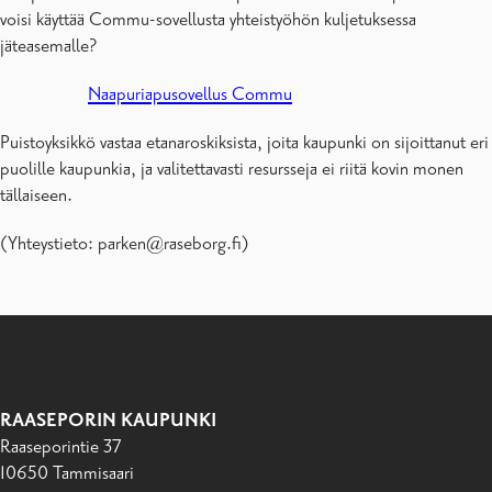
voisi käyttää Commu-sovellusta yhteistyöhön kuljetuksessa
jäteasemalle?
Naapuriapusovellus Commu
Puistoyksikkö vastaa etanaroskiksista, joita kaupunki on sijoittanut eri
puolille kaupunkia, ja valitettavasti resursseja ei riitä kovin monen
tällaiseen.
(Yhteystieto: parken@raseborg.fi)
RAASEPORIN KAUPUNKI
Raaseporintie 37
10650 Tammisaari