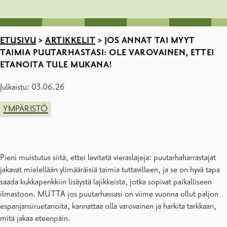
ETUSIVU
>
ARTIKKELIT
>
JOS ANNAT TAI MYYT
TAIMIA PUUTARHASTASI: OLE VAROVAINEN, ETTEI
ETANOITA TULE MUKANA!
Julkaistu: 03.06.26
YMPÄRISTÖ
Pieni muistutus siitä, ettei levitetä vieraslajeja: puutarhaharrastajat
jakavat mielellään ylimääräisiä taimia tuttavilleen, ja se on hyvä tapa
saada kukkapenkkiin lisäystä lajikkeista, jotka sopivat paikalliseen
ilmastoon. MUTTA jos puutarhassasi on viime vuonna ollut paljon
espanjansiruetanoita, kannattaa olla varovainen ja harkita tarkkaan,
mitä jakaa eteenpäin.