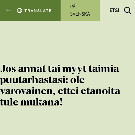
Siirry pääsisältöön
PÅ
ETSI
SVENSKA
Jos annat tai myyt taimia
puutarhastasi: ole
varovainen, ettei etanoita
tule mukana!